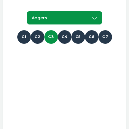
Angers
C1
C2
C3
C4
C5
C6
C7