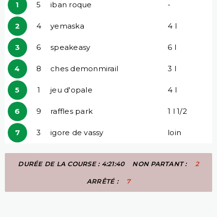
1
5
iban roque
-
2
4
yemaska
4 l
3
6
speakeasy
6 l
4
8
ches demonmirail
3 l
5
1
jeu d'opale
4 l
6
9
raffles park
1 l 1/2
7
3
igore de vassy
loin
DURÉE DE LA COURSE : 4:21:40
NON PARTANT :
2
ARRÊTÉ :
7