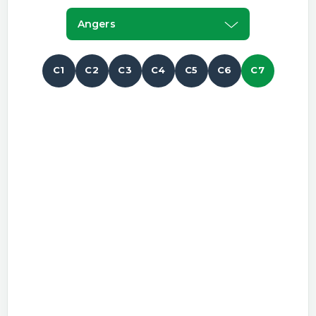
Angers
C1
C2
C3
C4
C5
C6
C7