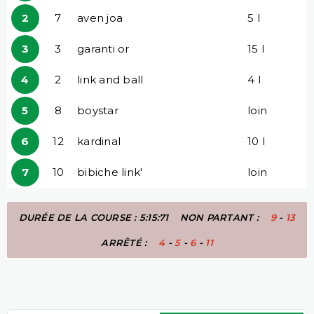
2
7
aven joa
5 l
3
3
garanti or
15 l
4
2
link and ball
4 l
5
8
boystar
loin
6
12
kardinal
10 l
7
10
bibiche link'
loin
DURÉE DE LA COURSE : 5:15:71
NON PARTANT :
9
-
13
ARRÊTÉ :
4
-
5
-
6
-
11