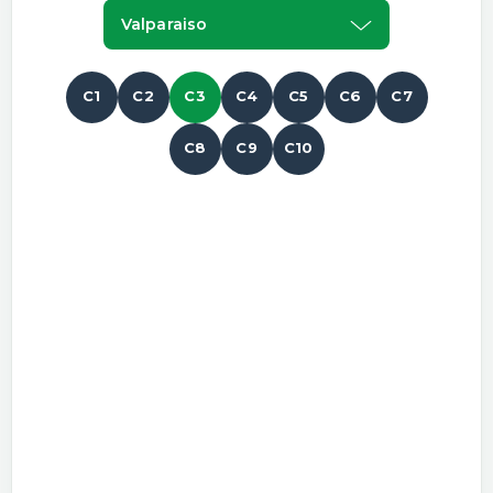
Valparaiso
C1
C2
C3
C4
C5
C6
C7
C8
C9
C10