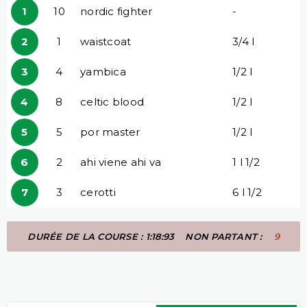
1
10
nordic fighter
-
2
1
waistcoat
3/4 l
3
4
yambica
1/2 l
4
8
celtic blood
1/2 l
5
5
por master
1/2 l
6
2
ahi viene ahi va
1 l 1/2
7
3
cerotti
6 l 1/2
DURÉE DE LA COURSE : 1:18:93
NON PARTANT :
9