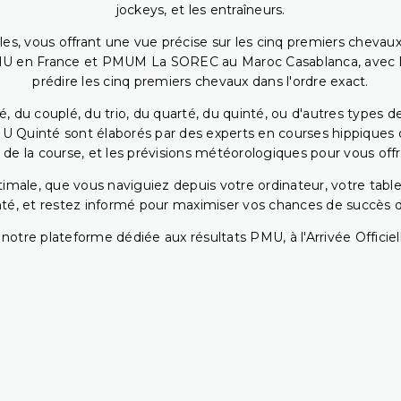
jockeys, et les entraîneurs.
bles, vous offrant une vue précise sur les cinq premiers chevaux
PMU en France et PMUM La SOREC au Maroc Casablanca, avec les 
prédire les cinq premiers chevaux dans l'ordre exact.
, du couplé, du trio, du quarté, du quinté, ou d'autres types d
U Quinté sont élaborés par des experts en courses hippiques qu
 de la course, et les prévisions météorologiques pour vous offrir
ptimale, que vous naviguiez depuis votre ordinateur, votre t
té, et restez informé pour maximiser vos chances de succès dan
notre plateforme dédiée aux résultats PMU, à l'Arrivée Officiell