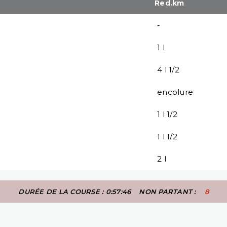
Red.km
-
1 l
4 l 1/2
encolure
1 l 1/2
1 l 1/2
2 l
DURÉE DE LA COURSE : 0:57:46
NON PARTANT :
8