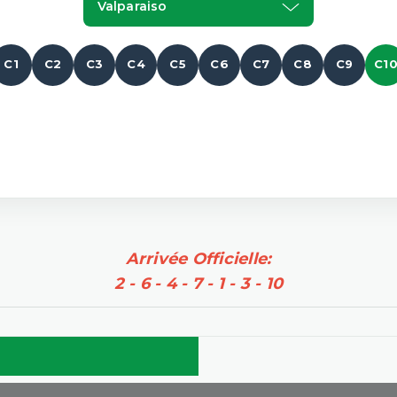
Valparaiso
C1
C2
C3
C4
C5
C6
C7
C8
C9
C1
Arrivée Officielle:
2 - 6 - 4 - 7 - 1 - 3 - 10