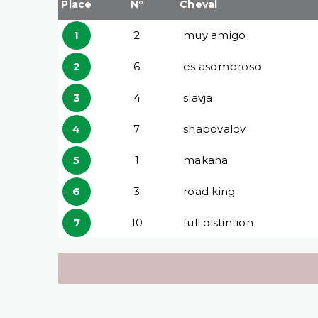
Place
N°
Cheval
1
2
muy amigo
2
6
es asombroso
3
4
slavja
4
7
shapovalov
5
1
makana
6
3
road king
7
10
full distintion