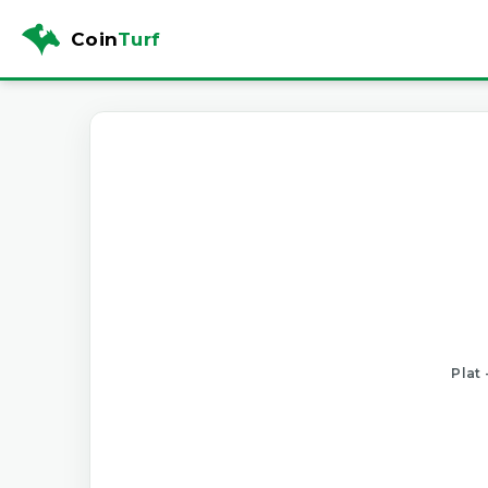
Coin
Turf
Plat 