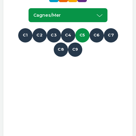
Cagnes/mer
C1
C2
C3
C4
C5
C6
C7
C8
C9