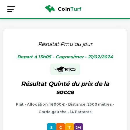
Coin
Turf
Résultat Pmu du jour
Depart à 15h05 - Cagnes/mer - 21/02/2024
R1
C5
Résultat Quinté du prix de la
socca
Plat - Allocation: 18000€ - Distance: 2500 mètres -
Corde gauche - 14 Partants
S
C
T
2/4