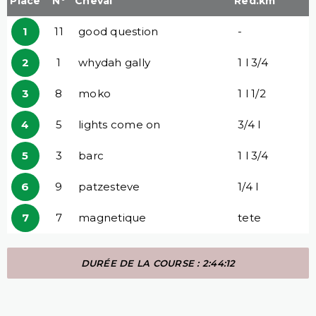
Place
N°
Cheval
Red.km
1
11
good question
-
2
1
whydah gally
1 l 3/4
3
8
moko
1 l 1/2
4
5
lights come on
3/4 l
5
3
barc
1 l 3/4
6
9
patzesteve
1/4 l
7
7
magnetique
tete
DURÉE DE LA COURSE : 2:44:12