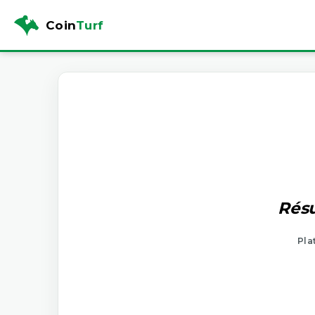
Coin
Turf
Résu
Pla