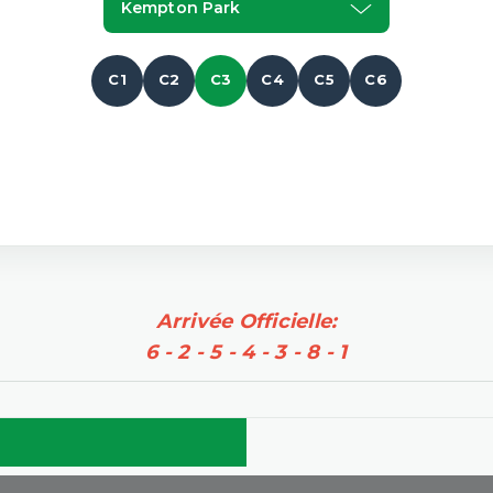
Kempton Park
C1
C2
C3
C4
C5
C6
Arrivée Officielle:
6 - 2 - 5 - 4 - 3 - 8 - 1