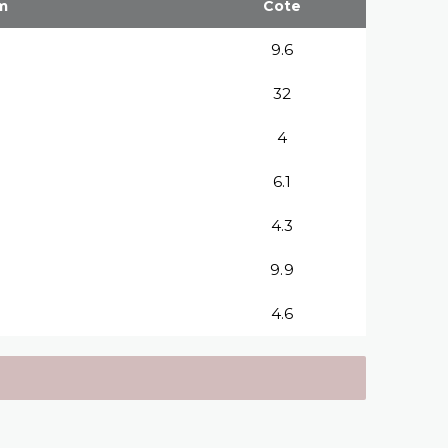
m
Cote
9.6
32
4
6.1
4.3
9.9
4.6