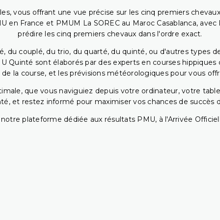
bles, vous offrant une vue précise sur les cinq premiers chevaux
PMU en France et PMUM La SOREC au Maroc Casablanca, avec les 
prédire les cinq premiers chevaux dans l'ordre exact.
, du couplé, du trio, du quarté, du quinté, ou d'autres types d
U Quinté sont élaborés par des experts en courses hippiques qu
 de la course, et les prévisions météorologiques pour vous offrir
ptimale, que vous naviguiez depuis votre ordinateur, votre t
té, et restez informé pour maximiser vos chances de succès dan
notre plateforme dédiée aux résultats PMU, à l'Arrivée Officiell