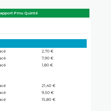
apport Pmu Quinté
acé
2,70 €
acé
7,90 €
acé
1,80 €
acé
21,40 €
acé
9,50 €
acé
15,80 €