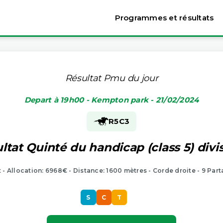
Programmes et résultats
Résultat Pmu du jour
Depart à 19h00 - Kempton park - 21/02/2024
R5
C3
ltat Quinté du handicap (class 5) divis
t - Allocation: 6968€ - Distance: 1600 mètres - Corde droite - 9 Part
S
C
T
S