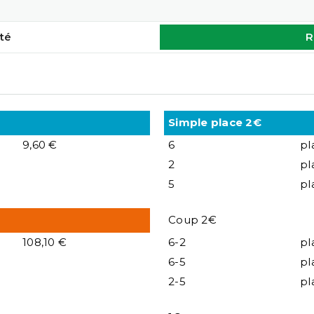
té
R
Simple place 2€
9,60 €
6
pl
2
pl
5
pl
Coup 2€
108,10 €
6-2
pl
6-5
pl
2-5
pl