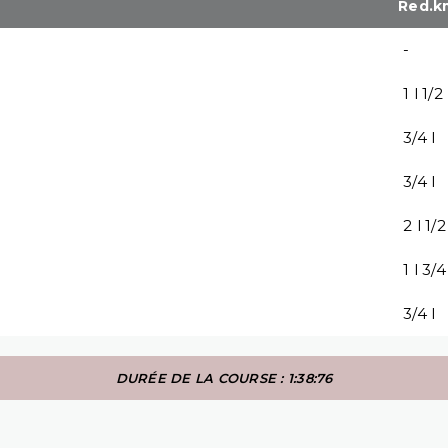
Red.k
-
1 l 1/2
3/4 l
3/4 l
2 l 1/2
1 l 3/4
3/4 l
DURÉE DE LA COURSE : 1:38:76