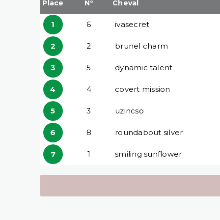
Place
N°
Cheval
1
6
ivasecret
2
2
brunel charm
3
5
dynamic talent
4
4
covert mission
5
3
uzincso
6
8
roundabout silver
7
1
smiling sunflower