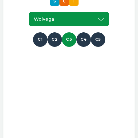
S
C
T
S
Wolvega
C1
C2
C3
C4
C5