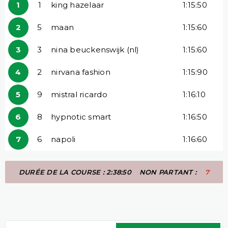
1
1
king hazelaar
1:15:50
2
5
maan
1:15:60
3
3
nina beuckenswijk (nl)
1:15:60
4
2
nirvana fashion
1:15:90
5
9
mistral ricardo
1:16:10
6
8
hypnotic smart
1:16:50
7
6
napoli
1:16:60
DURÉE DE LA COURSE : 2:38:50
NON PARTANT :
7