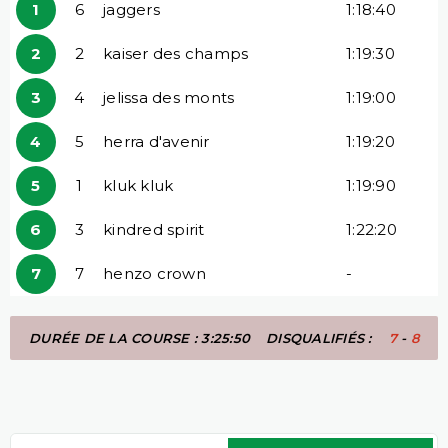
1
6
jaggers
1:18:40
2
2
kaiser des champs
1:19:30
3
4
jelissa des monts
1:19:00
4
5
herra d'avenir
1:19:20
5
1
kluk kluk
1:19:90
6
3
kindred spirit
1:22:20
7
7
henzo crown
-
DURÉE DE LA COURSE : 3:25:50
DISQUALIFIÉS :
7
-
8