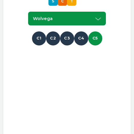
S
C
T
S
Wolvega
C1
C2
C3
C4
C5