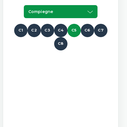
Compiegne
C1
C2
C3
C4
C5
C6
C7
C8