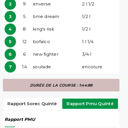
2
9
enverse
2 l 1/2
3
5
time dream
1/2 l
4
8
king's risk
1/2 l
5
12
bofalco
1 l 1/4
6
6
new fighter
3/4 l
7
14
soulside
encolure
DURÉE DE LA COURSE : 1:44:88
Rapport Sorec Quinté
Rapport Pmu Quinté
Rapport PMU