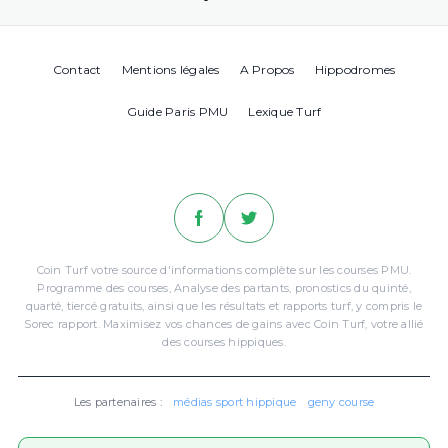
Contact
Mentions légales
A Propos
Hippodromes
Guide Paris PMU
Lexique Turf
Coin Turf votre source d'informations complète sur les courses PMU.
Programme des courses, Analyse des partants, pronostics du quinté,
quarté, tiercé gratuits, ainsi que les résultats et rapports turf, y compris le
Sorec rapport. Maximisez vos chances de gains avec Coin Turf, votre allié
des courses hippiques.
Les partenaires :
médias sport hippique
geny course