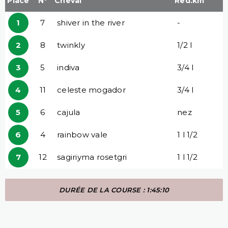
Place
N°
Cheval
Red.km
1
7
shiver in the river
-
2
8
twinkly
1/2 l
3
5
indiva
3/4 l
4
11
celeste mogador
3/4 l
5
6
cajula
nez
6
4
rainbow vale
1 l 1/2
7
12
sagiriyma rosetgri
1 l 1/2
DURÉE DE LA COURSE : 1:45:10