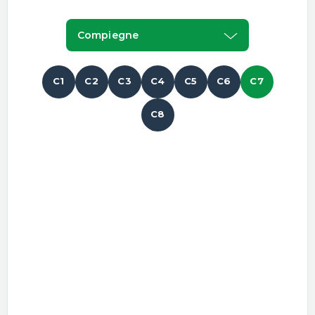
Compiegne
C1
C2
C3
C4
C5
C6
C7
C8