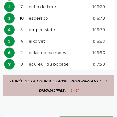
2
7
echo de larre
1:16:60
3
10
esperado
1:16:70
4
5
empire state
1:16:70
5
4
eiko vet
1:16:80
6
2
eclair de calendes
1:16:90
7
8
ecureuil du bocage
1:17:50
DURÉE DE LA COURSE : 2:48:18
NON PARTANT :
3
DISQUALIFIÉS :
1
-
11