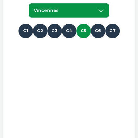
Vincennes
C1
C2
C3
C4
C5
C6
C7