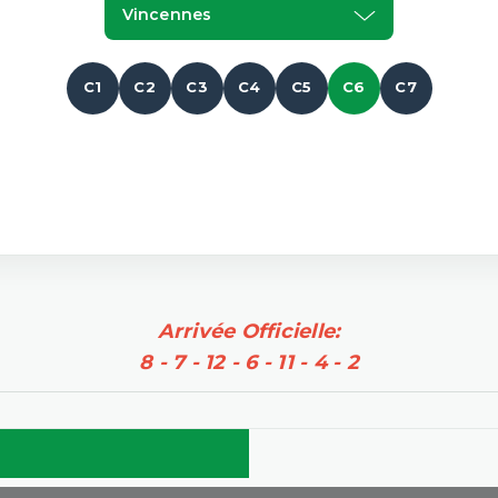
Vincennes
C1
C2
C3
C4
C5
C6
C7
Arrivée Officielle:
8 - 7 - 12 - 6 - 11 - 4 - 2