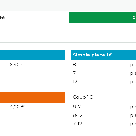
té
R
Simple place 1€
6,40 €
8
pl
7
pl
12
pl
Coup 1€
4,20 €
8-7
pl
8-12
pl
7-12
pl