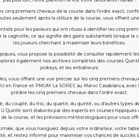
pas plus loin, notre plateforme est votre destination idéale !
 cinq premiers chevaux de la course dans l'ordre exact, confirm
utes seulement après la clôture de la course, vous offrant une
iels pour les parieurs qui ont réussi à identifier les cinq pre
 la cagnotte, ce qui signifie des gains substantiels lorsque la
les joueurs cherchant à maximiser leurs bénéfices.
piques, vous propose la possibilité de consulter rapidement les
. Explorez également nos archives complètes des courses Quinté
jockeys, et les entraîneurs.
bles, vous offrant une vue précise sur les cinq premiers chevaux
PMU en France et PMUM La SOREC au Maroc Casablanca, avec les 
prédire les cinq premiers chevaux dans l'ordre exact.
, du couplé, du trio, du quarté, du quinté, ou d'autres types d
U Quinté sont élaborés par des experts en courses hippiques qu
 de la course, et les prévisions météorologiques pour vous offrir
ptimale, que vous naviguiez depuis votre ordinateur, votre t
té, et restez informé pour maximiser vos chances de succès dan