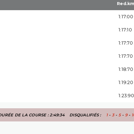
Red.k
1:17:00
1:17:10
1:17:70
1:17:70
1:18:70
1:19:20
1:23:90
DURÉE DE LA COURSE : 2:49:34
DISQUALIFIÉS :
1
-
3
-
5
-
9
-
1