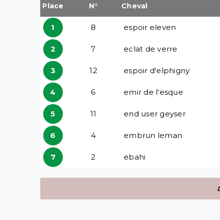
Place
N°
Cheval
1
8
espoir eleven
2
7
eclat de verre
3
12
espoir d'elphigny
4
6
emir de l'esque
5
11
end user geyser
6
4
embrun leman
7
2
ebahi