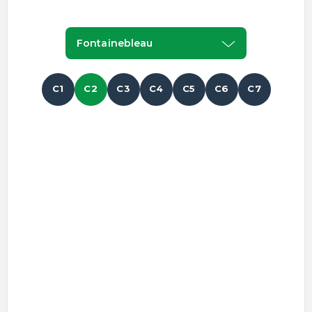
Fontainebleau
C1
C2
C3
C4
C5
C6
C7