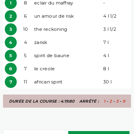
1
8
eclair du maffray
-
2
6
un amour de risk
4 l 1/2
3
10
the reckoning
3 l 1/2
4
4
zarisk
7 l
5
5
spirit de baune
4 l
6
7
le creole
8 l
7
11
african spirit
30 l
DURÉE DE LA COURSE : 4:19:80
ARRÊTÉ :
1
-
2
-
3
-
9