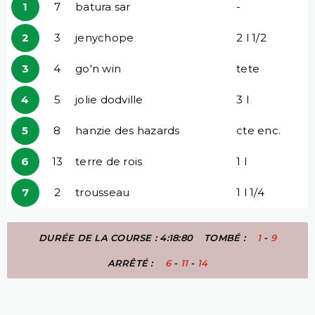
1
7
batura sar
-
2
3
jenychope
2 l 1/2
3
4
go'n win
tete
4
5
jolie dodville
3 l
5
8
hanzie des hazards
cte enc.
6
13
terre de rois
1 l
7
2
trousseau
1 l 1/4
DURÉE DE LA COURSE : 4:18:80
TOMBÉ :
1
-
9
ARRÊTÉ :
6
-
11
-
14