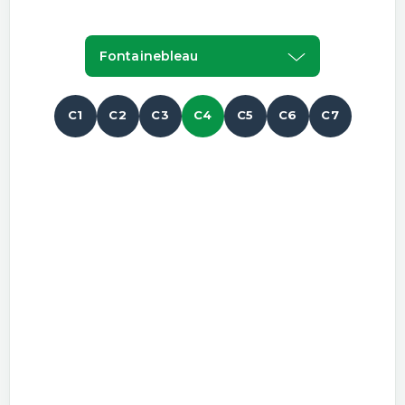
Fontainebleau
C1
C2
C3
C4
C5
C6
C7