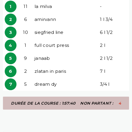
1
11
la milva
-
2
6
amirvann
1 l 3/4
3
10
siegfried line
6 l 1/2
4
1
full court press
2 l
5
9
janaab
2 l 1/2
6
2
zlatan in paris
7 l
7
5
dream dy
3/4 l
DURÉE DE LA COURSE : 1:57:40
NON PARTANT :
4