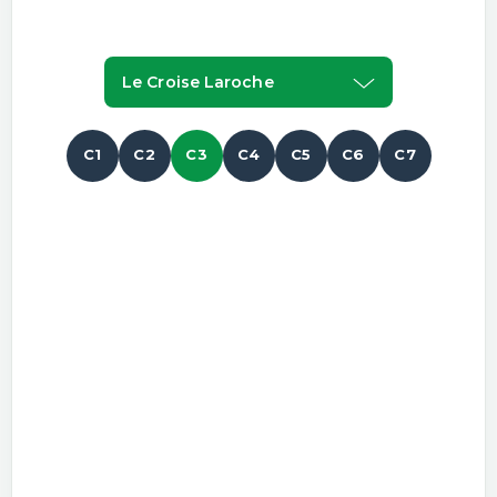
Le Croise Laroche
C1
C2
C3
C4
C5
C6
C7