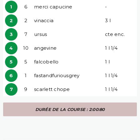
1
6
merci capucine
-
2
2
vinaccia
3 l
3
7
ursus
cte enc.
4
10
angevine
1 l 1/4
5
5
falcobello
1 l
6
1
fastandfuriousgrey
1 l 1/4
7
9
scarlett chope
1 l 1/4
DURÉE DE LA COURSE : 2:00:80