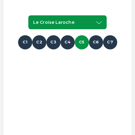
Le Croise Laroche
C1
C2
C3
C4
C5
C6
C7