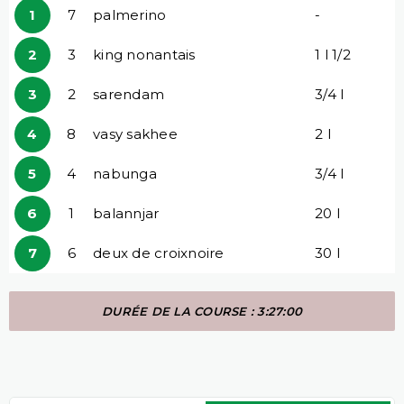
1
7
palmerino
-
2
3
king nonantais
1 l 1/2
3
2
sarendam
3/4 l
4
8
vasy sakhee
2 l
5
4
nabunga
3/4 l
6
1
balannjar
20 l
7
6
deux de croixnoire
30 l
DURÉE DE LA COURSE : 3:27:00