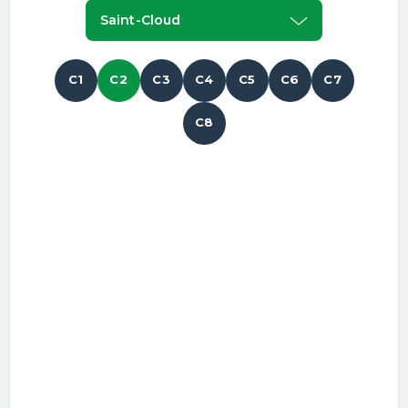
Saint-Cloud
C1
C2
C3
C4
C5
C6
C7
C8