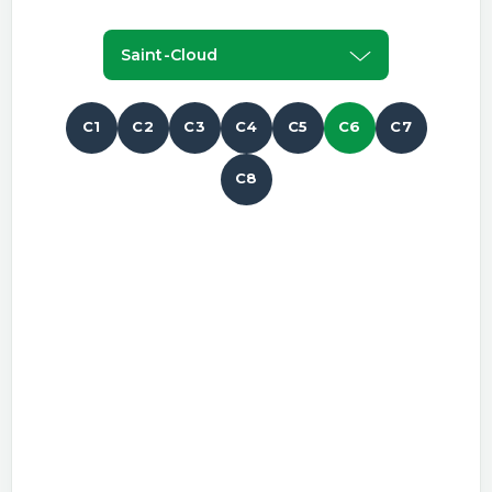
Saint-Cloud
C1
C2
C3
C4
C5
C6
C7
C8