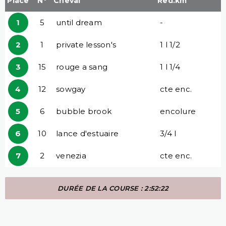
Place
N°
Cheval
Red.km
1
5
until dream
-
2
1
private lesson's
1 l 1/2
3
15
rouge a sang
1 l 1/4
4
12
sowgay
cte enc.
5
6
bubble brook
encolure
6
10
lance d'estuaire
3/4 l
7
2
venezia
cte enc.
DURÉE DE LA COURSE : 2:52:22