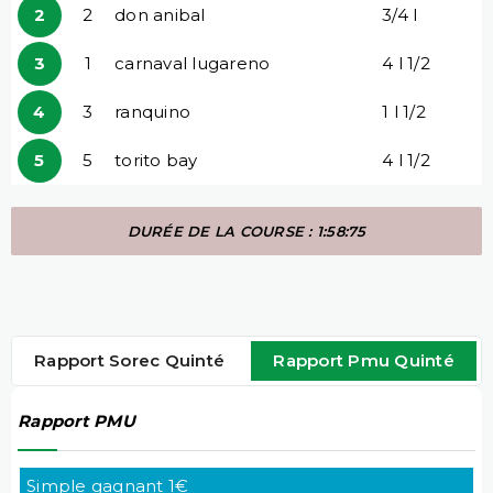
2
2
don anibal
3/4 l
3
1
carnaval lugareno
4 l 1/2
4
3
ranquino
1 l 1/2
5
5
torito bay
4 l 1/2
DURÉE DE LA COURSE : 1:58:75
Rapport Sorec Quinté
Rapport Pmu Quinté
Rapport PMU
Simple gagnant 1€