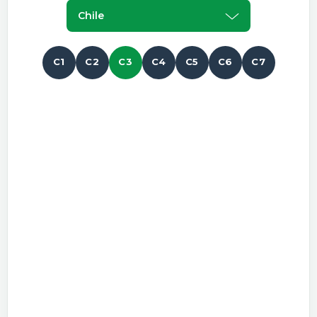
Chile
C1
C2
C3
C4
C5
C6
C7