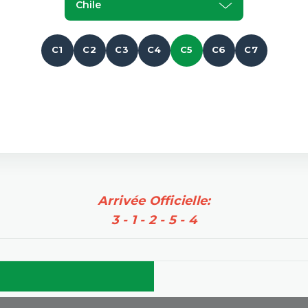
Chile
C1
C2
C3
C4
C5
C6
C7
Arrivée Officielle:
3 - 1 - 2 - 5 - 4