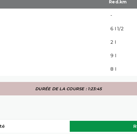
Red.km
-
6 l 1/2
2 l
9 l
8 l
DURÉE DE LA COURSE : 1:23:45
té
R