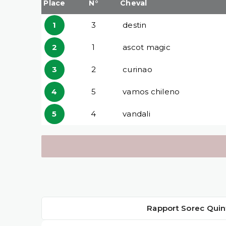
Place
N°
Cheval
1
3
destin
2
1
ascot magic
3
2
curinao
4
5
vamos chileno
5
4
vandali
Rapport Sorec Quin