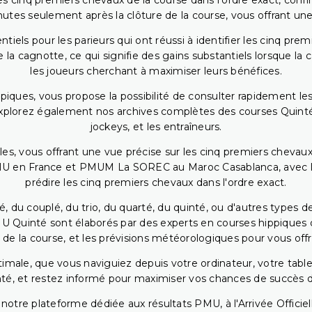
 cinq premiers chevaux de la course dans l'ordre exact, confirm
utes seulement après la clôture de la course, vous offrant une
iels pour les parieurs qui ont réussi à identifier les cinq pre
 la cagnotte, ce qui signifie des gains substantiels lorsque la
les joueurs cherchant à maximiser leurs bénéfices.
piques, vous propose la possibilité de consulter rapidement les
. Explorez également nos archives complètes des courses Quinté
jockeys, et les entraîneurs.
bles, vous offrant une vue précise sur les cinq premiers chevaux
PMU en France et PMUM La SOREC au Maroc Casablanca, avec les 
prédire les cinq premiers chevaux dans l'ordre exact.
, du couplé, du trio, du quarté, du quinté, ou d'autres types d
U Quinté sont élaborés par des experts en courses hippiques qu
 de la course, et les prévisions météorologiques pour vous offrir
ptimale, que vous naviguiez depuis votre ordinateur, votre t
té, et restez informé pour maximiser vos chances de succès dan
notre plateforme dédiée aux résultats PMU, à l'Arrivée Officiell