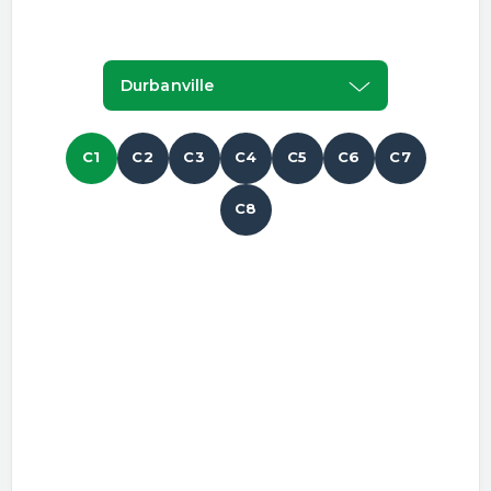
Durbanville
C1
C2
C3
C4
C5
C6
C7
C8