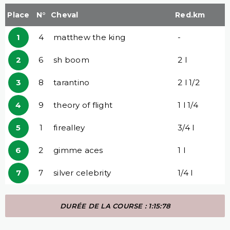
Place
N°
Cheval
Red.km
1
4
matthew the king
-
2
6
sh boom
2 l
3
8
tarantino
2 l 1/2
4
9
theory of flight
1 l 1/4
5
1
firealley
3/4 l
6
2
gimme aces
1 l
7
7
silver celebrity
1/4 l
DURÉE DE LA COURSE : 1:15:78