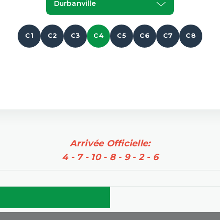
Durbanville
C1
C2
C3
C4
C5
C6
C7
C8
Arrivée Officielle:
4 - 7 - 10 - 8 - 9 - 2 - 6