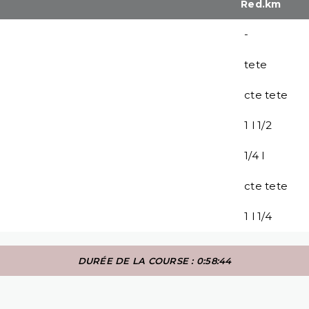
Red.km
-
tete
cte tete
1 l 1/2
1/4 l
cte tete
1 l 1/4
DURÉE DE LA COURSE : 0:58:44