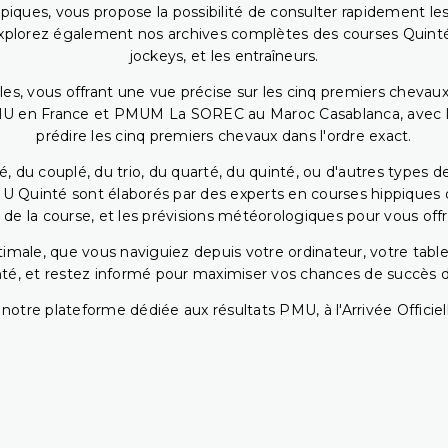
piques, vous propose la possibilité de consulter rapidement les
. Explorez également nos archives complètes des courses Quinté
jockeys, et les entraîneurs.
bles, vous offrant une vue précise sur les cinq premiers chevaux
PMU en France et PMUM La SOREC au Maroc Casablanca, avec les 
prédire les cinq premiers chevaux dans l'ordre exact.
, du couplé, du trio, du quarté, du quinté, ou d'autres types d
U Quinté sont élaborés par des experts en courses hippiques qu
 de la course, et les prévisions météorologiques pour vous offrir
ptimale, que vous naviguiez depuis votre ordinateur, votre t
té, et restez informé pour maximiser vos chances de succès dan
notre plateforme dédiée aux résultats PMU, à l'Arrivée Officiell