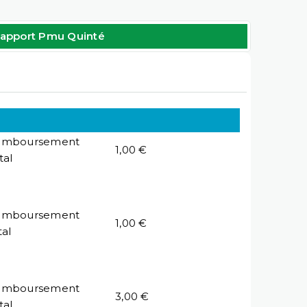
apport Pmu Quinté
emboursement
1,00 €
tal
emboursement
1,00 €
tal
emboursement
3,00 €
tal