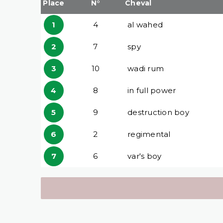
Place
N°
Cheval
1
4
al wahed
2
7
spy
3
10
wadi rum
4
8
in full power
5
9
destruction boy
6
2
regimental
7
6
var's boy