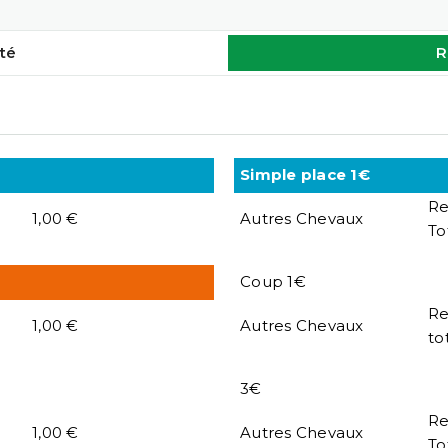
té
R
Simple place 1€
R
1,00 €
Autres Chevaux
To
Coup 1€
R
1,00 €
Autres Chevaux
to
3€
R
1,00 €
Autres Chevaux
To