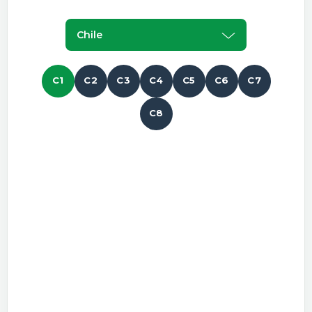
Chile
C1
C2
C3
C4
C5
C6
C7
C8