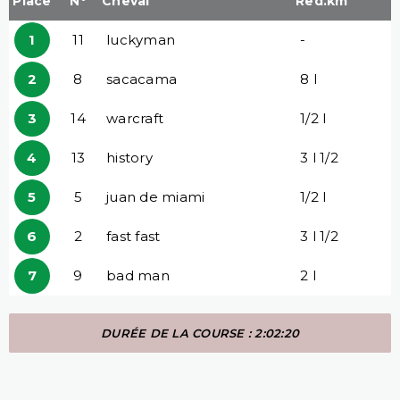
Place
N°
Cheval
Red.km
1
11
luckyman
-
2
8
sacacama
8 l
3
14
warcraft
1/2 l
4
13
history
3 l 1/2
5
5
juan de miami
1/2 l
6
2
fast fast
3 l 1/2
7
9
bad man
2 l
DURÉE DE LA COURSE : 2:02:20