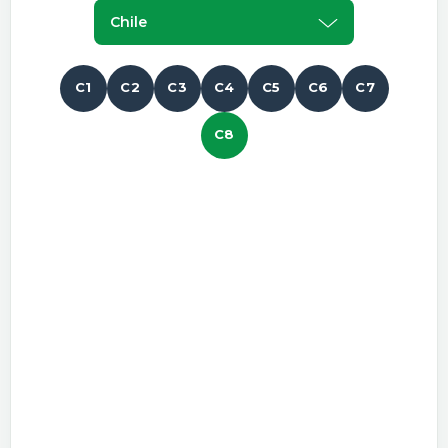
Chile
C1
C2
C3
C4
C5
C6
C7
C8