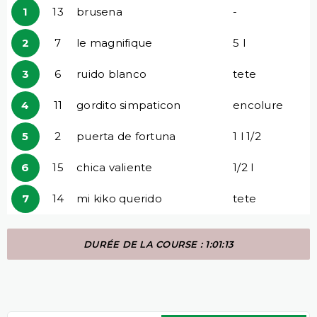
1
13
brusena
-
2
7
le magnifique
5 l
3
6
ruido blanco
tete
4
11
gordito simpaticon
encolure
5
2
puerta de fortuna
1 l 1/2
6
15
chica valiente
1/2 l
7
14
mi kiko querido
tete
DURÉE DE LA COURSE : 1:01:13