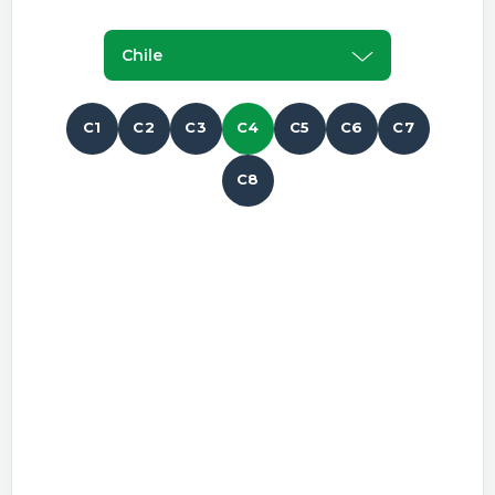
Chile
C1
C2
C3
C4
C5
C6
C7
C8