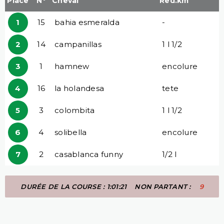
Place
N°
Cheval
Red.km
1
15
bahia esmeralda
-
2
14
campanillas
1 l 1/2
3
1
hamnew
encolure
4
16
la holandesa
tete
5
3
colombita
1 l 1/2
6
4
solibella
encolure
7
2
casablanca funny
1/2 l
DURÉE DE LA COURSE : 1:01:21
NON PARTANT :
9