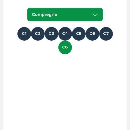
Compiegne
C1
C2
C3
C4
C5
C6
C7
C8