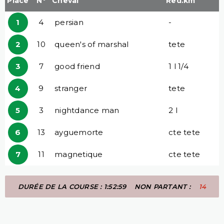
Place
N°
Cheval
Red.km
1
4
persian
-
2
10
queen's of marshal
tete
3
7
good friend
1 l 1/4
4
9
stranger
tete
5
3
nightdance man
2 l
6
13
ayguemorte
cte tete
7
11
magnetique
cte tete
DURÉE DE LA COURSE : 1:52:59
NON PARTANT :
14