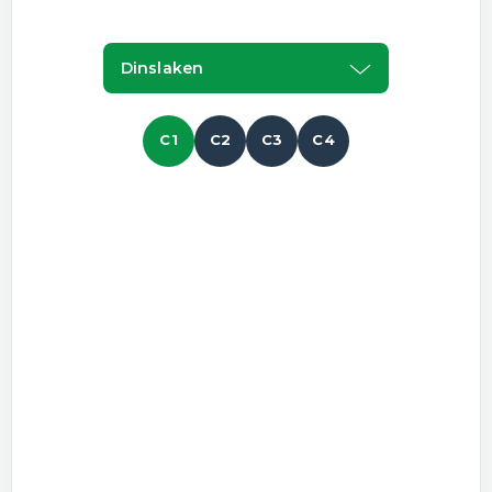
Dinslaken
C1
C2
C3
C4