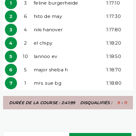
1
3
feline burgerheide
1:17:10
2
6
hito de may
1:17:30
3
4
niki hanover
1:17:80
4
2
el chipy
1:18:20
5
10
lannoo ev
1:18:50
6
5
major sheba h
1:18:70
7
1
mrs. sue bg
1:18:80
DURÉE DE LA COURSE : 2:41:99
DISQUALIFIÉS :
9
-
11