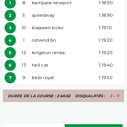
1
8
kampala newport
1:18:90
2
5
speedway
1:18:90
3
10
klaassen boko
1:19:10
4
1
ostwind bo
1:19:20
5
12
kingston renka
1:19:20
6
13
hell cat
1:19:40
7
9
bebi royal
1:19:50
DURÉE DE LA COURSE : 2:45:62
DISQUALIFIÉS :
3
-
11