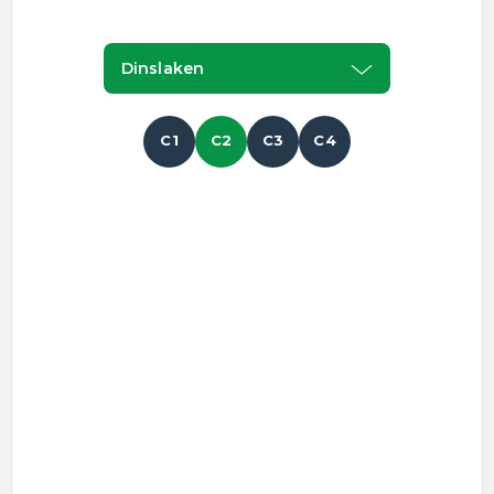
Dinslaken
C1
C2
C3
C4