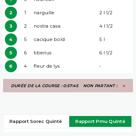
2
1
narguille
2 l 1/2
3
2
nostra casa
4 l 1/2
4
5
cacique bold
5 l
5
6
tiberius
6 l 1/2
6
4
fleur de lys
-
DURÉE DE LA COURSE : 0:57:45
NON PARTANT :
4
Rapport Sorec Quinté
Rapport Pmu Quinté