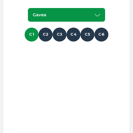
Gavea
C1
C2
C3
C4
C5
C6