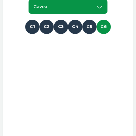
Gavea
C1
C2
C3
C4
C5
C6