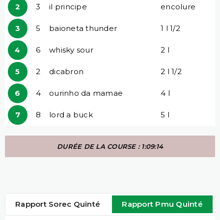
2
3
il principe
encolure
3
5
baioneta thunder
1 l 1/2
4
6
whisky sour
2 l
5
2
dicabron
2 l 1/2
6
4
ourinho da mamae
4 l
7
8
lord a buck
5 l
DURÉE DE LA COURSE : 1:09:14
Rapport Sorec Quinté
Rapport Pmu Quinté