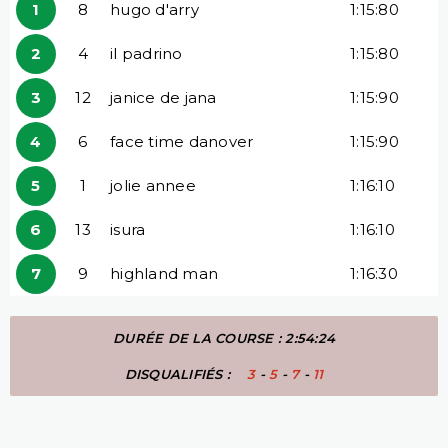
1
8
hugo d'arry
1:15:80
2
4
il padrino
1:15:80
3
12
janice de jana
1:15:90
4
6
face time danover
1:15:90
5
1
jolie annee
1:16:10
6
13
isura
1:16:10
7
9
highland man
1:16:30
DURÉE DE LA COURSE : 2:54:24
DISQUALIFIÉS :
3
-
5
-
7
-
11