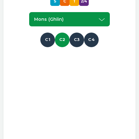
S
C
T
2/4
Mons (ghlin)
C1
C2
C3
C4