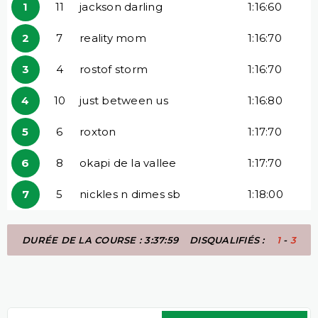
1
11
jackson darling
1:16:60
2
7
reality mom
1:16:70
3
4
rostof storm
1:16:70
4
10
just between us
1:16:80
5
6
roxton
1:17:70
6
8
okapi de la vallee
1:17:70
7
5
nickles n dimes sb
1:18:00
DURÉE DE LA COURSE : 3:37:59
DISQUALIFIÉS :
1
-
3