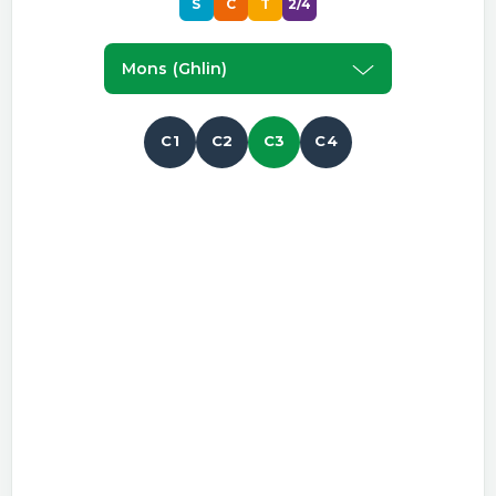
S
C
T
2/4
Mons (ghlin)
C1
C2
C3
C4