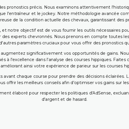
ir des pronostics précis. Nous examinons attentivement l'histo
ls que l'entraîneur et le jockey. Notre méthodologie avancée 
reuse de la condition actuelle des chevaux, garantissant des pr
 et notre objectif est de vous fournir les outils nécessaires 
r des experts chevronnés. Nous prenons en compte toutes les v
 d'autres paramètres cruciaux pour vous offrir des pronostics qui
s augmentez significativement vos opportunités de gains. Nou
s à l'excellence dans l'analyse des courses hippiques. Faites 
 améliorant ainsi votre expérience de parieur sur les courses hi
 avant chaque course pour prendre des décisions éclairées. La 
 offrir les meilleurs conseils afin d'optimiser vos gains sur le
ent élaboré pour respecter les politiques d'AdSense, excluant
d'argent et de hasard.