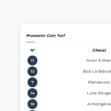
Pronostic Coin Turf
N°
Cheval
11
Amor A Man
12
Bob La Bidouil
7
Manssourio
14
Lune Rouge
10
Armorigene