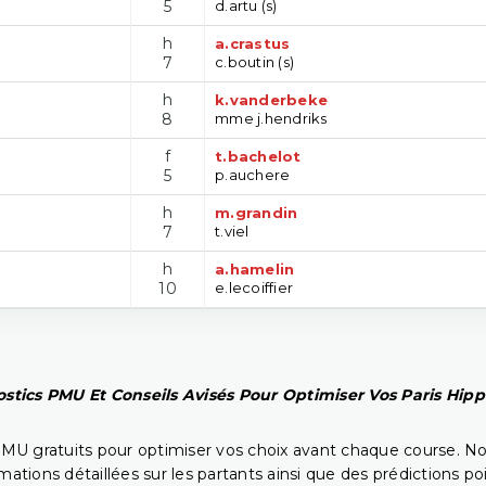
5
d.artu (s)
h
a.crastus
7
c.boutin (s)
h
k.vanderbeke
8
mme j.hendriks
f
t.bachelot
5
p.auchere
h
m.grandin
7
t.viel
h
a.hamelin
10
e.lecoiffier
stics PMU Et Conseils Avisés Pour Optimiser Vos Paris Hip
PMU gratuits pour optimiser vos choix avant chaque course. No
rmations détaillées sur les partants ainsi que des prédictions 