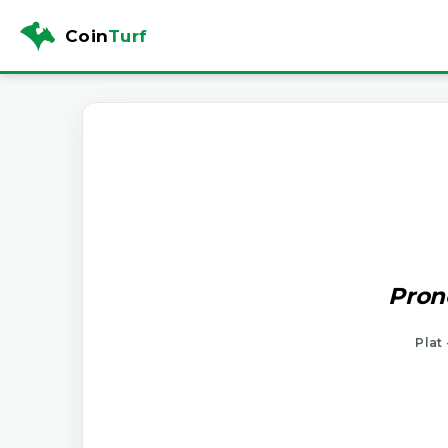
Coin
Turf
Pron
Plat