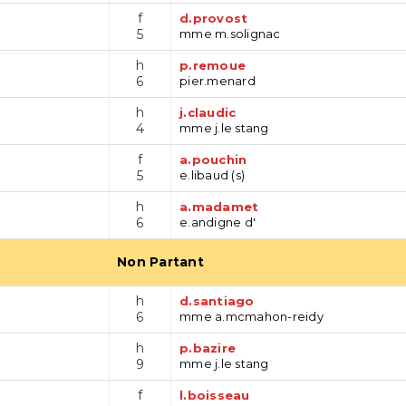
f
d.provost
5
mme m.solignac
h
p.remoue
6
pier.menard
h
j.claudic
4
mme j.le stang
f
a.pouchin
5
e.libaud (s)
h
a.madamet
6
e.andigne d'
Non Partant
h
d.santiago
6
mme a.mcmahon-reidy
h
p.bazire
9
mme j.le stang
f
l.boisseau