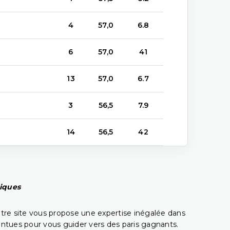
4
57,0
6.8
6
57,0
41
13
57,0
6.7
3
56,5
7.9
14
56,5
42
piques
tre site vous propose une expertise inégalée dans
pointues pour vous guider vers des paris gagnants.