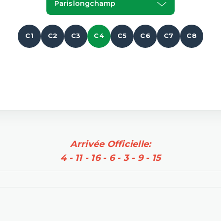
Parislongchamp
C1
C2
C3
C4
C5
C6
C7
C8
Arrivée Officielle:
4 - 11 - 16 - 6 - 3 - 9 - 15