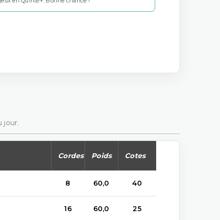
 jeux en Quinté+. Bonne chance !
 jour.
Cordes
Poids
Cotes
8
60,0
40
16
60,0
25