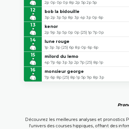
2p 0p 0p 0p 8p 2p 5p 2p 5p
12
bob la bidouille
3p 2p 3p 5p 8p 3p 4p 3p 0p 6p
13
kenor
2p 9p 3p 5p 0p 0p (25) 1p 7p 0p
14
lune rouge
1p 3p 3p (25) 6p 8p 0p 6p 6p
15
milord du lemo
4p 7p 6p 3p 3p 2p 7p (25) 8p 1p
16
monsieur george
7p 6p 8p (25) 8p 1p 5p 9p 8p 3p
Prono
Découvrez les meilleures analyses et pronostics 
l'univers des courses hippiques, offrant des info