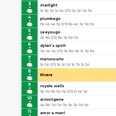
3
starlight
1p 5p 4p 1p 4p (25) 0p 2p 0p 5p
4
plumbago
9p 4p 4p 5p (25) 8p 4p 3p 5p 9p
5
seeyougo
2p 8p (25) 8p 5p 9p 0p
6
dylan's spirit
0p 4p 0p (25) 9p 8p 0p 1p 3p 8p
7
manssourio
1p 0p (25) 1p 2p 2p 1p 7p 1p 2p
8
Rivera
9
royale wells
5p 0p 6p 6p 0p (25) jh 4p 5p
10
armorigene
4p 8p 0p 0p 0p 5p 2p 0p 0p
11
amor a mani