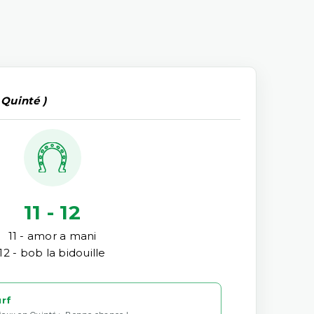
 Quinté )
11 - 12
11 - amor a mani
12 - bob la bidouille
urf