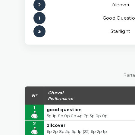
2
Zilcover
1
Good Questi
3
Starlight
Parta
Cheval
N°
Performance
1
good question
5p 1p 8p 0p 0p 4p 7p 5p 0p 0p
2
zilcover
6p 2p 8p 5p 6p 1p (25) 6p 2p 1p