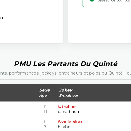
Base solide pour vos
on
PMU Les Partants Du Quinté
nts, performances, jockeys, entraîneurs et poids du Quinté+ du
Sexe
Jokey
Âge
Entraîneur
h
t.trullier
11
c.martinon
h
f.valle skar
7
h.tabet