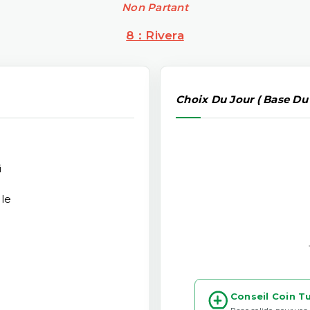
Non Partant
8 : Rivera
Choix Du Jour ( Base Du
i
le
Conseil Coin T