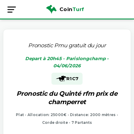
Coin
Turf
Pronostic Pmu gratuit du jour
Depart à 20h45 - Parislongchamp -
04/06/2026
R1
C7
Pronostic du Quinté rfm prix de
champerret
Plat - Allocation: 25000€ - Distance: 2000 mètres -
Corde droite - 7 Partants