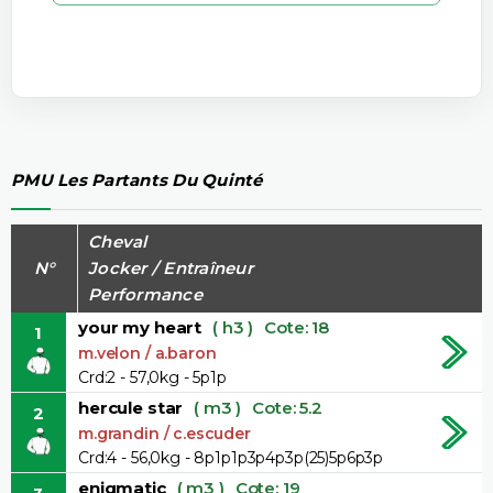
PMU Les Partants Du Quinté
Cheval
N°
Jocker / Entraîneur
Performance
your my heart
( h3 )
Cote: 18
1
m.velon / a.baron
Crd:2 - 57,0kg - 5p1p
hercule star
( m3 )
Cote: 5.2
2
m.grandin / c.escuder
Crd:4 - 56,0kg - 8p1p1p3p4p3p(25)5p6p3p
enigmatic
( m3 )
Cote: 19