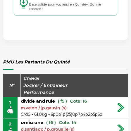
Base solide pour vos jeux en Quinté+. Bonne
chance !
PMU Les Partants Du Quinté
Cheval
N°
Jocker / Entraîneur
Performance
divide and rule
( f5 )
Cote: 16
1
m.velon / jp.gauvin (s)
Crd:5 - 61,0kg - 6p0p1p(25)0p7p4p2p5p6p
omicrone
( f6 )
Cote: 14
2
d.santiago / p.groualle (s)