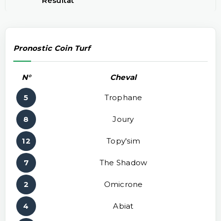
Résultat
Pronostic Coin Turf
N°
Cheval
5
Trophane
8
Joury
12
Topy'sim
7
The Shadow
2
Omicrone
4
Abiat