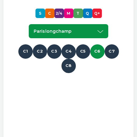
S
C
2/4
M
T
Q
Q+
Parislongchamp
C1
C2
C3
C4
C5
C6
C7
C8