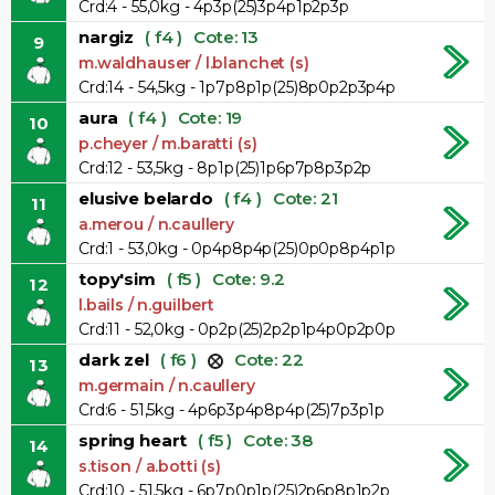
Crd:4 - 55,0kg - 4p3p(25)3p4p1p2p3p
nargiz
( f4 )
Cote: 13
9
m.waldhauser / l.blanchet (s)
Crd:14 - 54,5kg - 1p7p8p1p(25)8p0p2p3p4p
aura
( f4 )
Cote: 19
10
p.cheyer / m.baratti (s)
Crd:12 - 53,5kg - 8p1p(25)1p6p7p8p3p2p
elusive belardo
( f4 )
Cote: 21
11
a.merou / n.caullery
Crd:1 - 53,0kg - 0p4p8p4p(25)0p0p8p4p1p
topy'sim
( f5 )
Cote: 9.2
12
l.bails / n.guilbert
Crd:11 - 52,0kg - 0p2p(25)2p2p1p4p0p2p0p
dark zel
( f6 )
Cote: 22
13
m.germain / n.caullery
Crd:6 - 51,5kg - 4p6p3p4p8p4p(25)7p3p1p
spring heart
( f5 )
Cote: 38
14
s.tison / a.botti (s)
Crd:10 - 51,5kg - 6p7p0p1p(25)2p6p8p1p2p