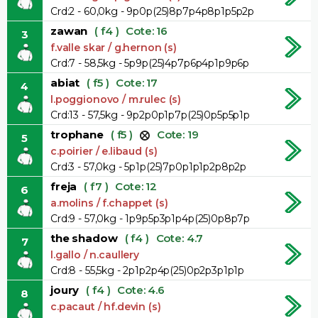
Crd:2 - 60,0kg - 9p0p(25)8p7p4p8p1p5p2p
zawan
( f4 )
Cote: 16
3
f.valle skar / g.hernon (s)
Crd:7 - 58,5kg - 5p9p(25)4p7p6p4p1p9p6p
abiat
( f5 )
Cote: 17
4
l.poggionovo / m.rulec (s)
Crd:13 - 57,5kg - 9p2p0p1p7p(25)0p5p5p1p
trophane
( f5 )
Cote: 19
5
c.poirier / e.libaud (s)
Crd:3 - 57,0kg - 5p1p(25)7p0p1p1p2p8p2p
freja
( f7 )
Cote: 12
6
a.molins / f.chappet (s)
Crd:9 - 57,0kg - 1p9p5p3p1p4p(25)0p8p7p
the shadow
( f4 )
Cote: 4.7
7
l.gallo / n.caullery
Crd:8 - 55,5kg - 2p1p2p4p(25)0p2p3p1p1p
joury
( f4 )
Cote: 4.6
8
c.pacaut / hf.devin (s)