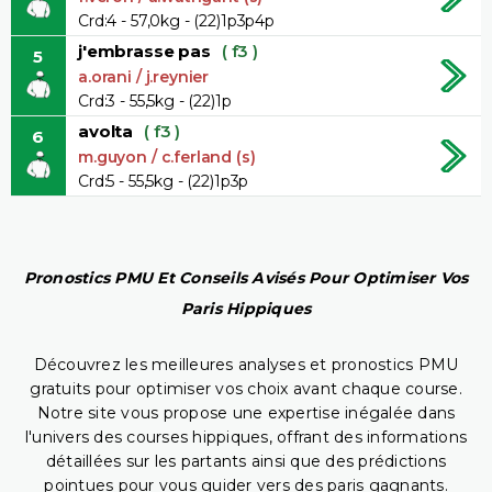
Crd:4 - 57,0kg - (22)1p3p4p
j'embrasse pas
( f3 )
5
a.orani / j.reynier
Crd:3 - 55,5kg - (22)1p
avolta
( f3 )
6
m.guyon / c.ferland (s)
Crd:5 - 55,5kg - (22)1p3p
Pronostics PMU Et Conseils Avisés Pour Optimiser Vos
Paris Hippiques
Découvrez les meilleures analyses et pronostics PMU
gratuits pour optimiser vos choix avant chaque course.
Notre site vous propose une expertise inégalée dans
l'univers des courses hippiques, offrant des informations
détaillées sur les partants ainsi que des prédictions
pointues pour vous guider vers des paris gagnants.