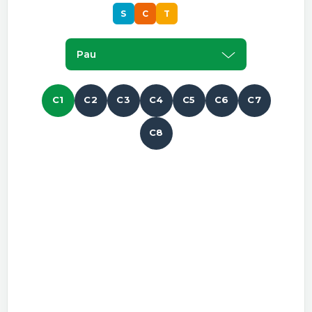
S
C
T
Pau
C1
C2
C3
C4
C5
C6
C7
C8