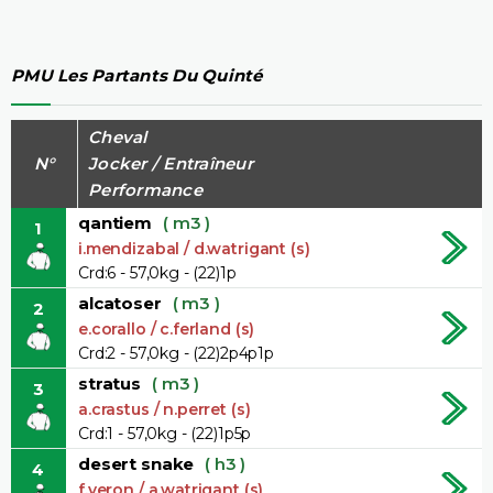
PMU Les Partants Du Quinté
Cheval
N°
Jocker / Entraîneur
Performance
qantiem
( m3 )
1
i.mendizabal / d.watrigant (s)
Crd:6 - 57,0kg - (22)1p
alcatoser
( m3 )
2
e.corallo / c.ferland (s)
Crd:2 - 57,0kg - (22)2p4p1p
stratus
( m3 )
3
a.crastus / n.perret (s)
Crd:1 - 57,0kg - (22)1p5p
desert snake
( h3 )
4
f.veron / a.watrigant (s)