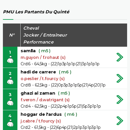
PMU Les Partants Du Quinté
Cheval
N°
Jocker / Entraîneur
Performance
samlla
( m5 )
1
m.guyon / f.rohaut (s)
Crd:6 - 64,5kg - (22)1p3p1p1p(21)3p1p1p1p
hadi de carrere
( m6 )
2
o.peslier / t.fourcy (s)
Crd:8 - 62,5kg - (22)0p3p3p1p5p(21)4p(20)1p
ghazi al zaman
( m5 )
3
f.veron / d.watrigant (s)
Crd:4 - 62,5kg - (22)2p4p1p5p(21)5p3p1p1p
hoggar de l'ardus
( m6 )
4
j.cabre / t.fourcy (s)
Crd:2 - 61,5kg - (22)6p4p(21)2p1p3p1p3p1p