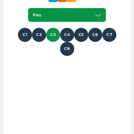
Pau
C1
C2
C3
C4
C5
C6
C7
C8