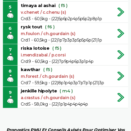
timaya al ashai
( f5 )
5
v.chenet / c.chenu (s)
Crd:3 - 60,5kg - (22)5p6p2p4p5p6p2p8p1p
rysk tout
( f6 )
6
m.foulon / ch.gourdain (s)
Crd:1 - 60,5kg - (22)1p7p3p3p5p5p6p(21)1p
riska lotoise
( f5 )
7
i.mendizabal / p.corsi
Crd:9 - 60,5kg - (22)7p9p4p6p3p1p4p
kawthar
( f5 )
8
m.forest / ch.gourdain (s)
Crd:7 - 59,5kg - (22)8p1p4p3p7p7p1p(21)3p
jenkille hipolyte
( m4 )
9
a.crastus / ch.gourdain (s)
Crd:5 - 58,0kg - (22)1p1p4p4p4p4p
Pronostics PMU Et Conseils Avisés Pour Optimiser Vos