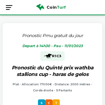
Coin
Turf
Pronostic Pmu gratuit du jour
Depart à 14h30 - Pau - 11/01/2023
R1
C3
Pronostic du Quinté prix wathba
stallions cup - haras de gelos
Plat - Allocation: 17000€ - Distance: 2000 mètres -
Corde droite - 9 Partants
S
C
T
S