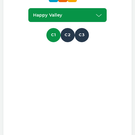
Happy Valley
C1
C2
C3