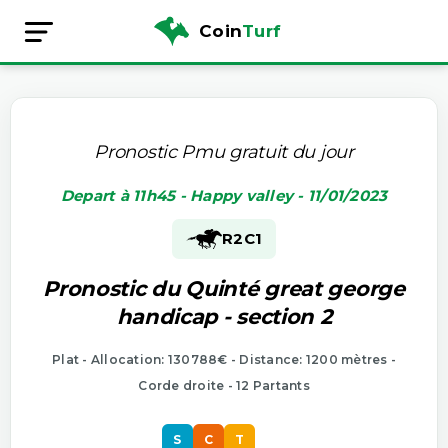
Coin
Turf
Pronostic Pmu gratuit du jour
Depart à 11h45 - Happy valley - 11/01/2023
R2
C1
Pronostic du Quinté great george
handicap - section 2
Plat - Allocation: 130788€ - Distance: 1200 mètres -
Corde droite - 12 Partants
S
C
T