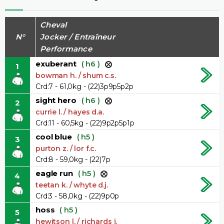
Cheval
N°
Jocker / Entraîneur
Performance
exuberant
( h6 )
1
bowman h. / shum c.s.
Crd:7 - 61,0kg - (22)3p9p5p2p
sight hero
( h6 )
2
currie l. / hayes d.a.
Crd:11 - 60,5kg - (22)9p2p5p1p
cool blue
( h5 )
3
purton z. / lor f.c.
Crd:8 - 59,0kg - (22)7p
eagle run
( h5 )
4
teetan k. / whyte d.j.
Crd:3 - 58,0kg - (22)9p0p
hoss
( h5 )
5
hewitson l. / richards j.