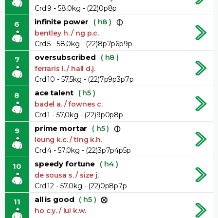
Crd:9 - 58,0kg - (22)0p8p
infinite power
( h8 )
6
bentley h. / ng p.c.
Crd:5 - 58,0kg - (22)8p7p6p9p
oversubscribed
( h8 )
7
ferraris l. / hall d.j.
Crd:10 - 57,5kg - (22)7p9p3p7p
ace talent
( h5 )
8
badel a. / fownes c.
Crd:1 - 57,0kg - (22)9p0p8p
prime mortar
( h5 )
9
leung k.c. / ting k.h.
Crd:4 - 57,0kg - (22)3p7p4p5p
speedy fortune
( h4 )
10
de sousa s. / size j.
Crd:12 - 57,0kg - (22)0p8p7p
all is good
( h5 )
11
ho c.y. / lui k.w.