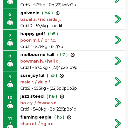
Crd:5 - 57,5kg - 0p(22)4p6p2p
galvanic
( h4 )
6
badel a. / richards j.
Crd:10 - 57,5kg - inédit
happy golf
( h5 )
7
poon m.f. / lor f.c.
Crd:12 - 57,5kg - (22)7p
melbourne hall
( h7 )
8
bowman h. / hall d.j.
Crd:11 - 57,0kg - (22)4p2p1p9p
sure joyful
( h5 )
9
maia r. / yiu p.f.
Crd:8 - 55,5kg - (22)3p0p0p3p
jazz steed
( h8 )
10
ho c.y. / fownes c.
Crd:1 - 54,0kg - 8p(22)5p8p1p
flaming eagle
( h5 )
11
chau c.l. / ng p.c.