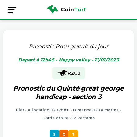
Coin
Turf
Pronostic Pmu gratuit du jour
Depart à 12h45 - Happy valley - 11/01/2023
R2
C3
Pronostic du Quinté great george
handicap - section 3
Plat - Allocation: 130788€ - Distance: 1200 mètres -
Corde droite - 12 Partants
S
C
T