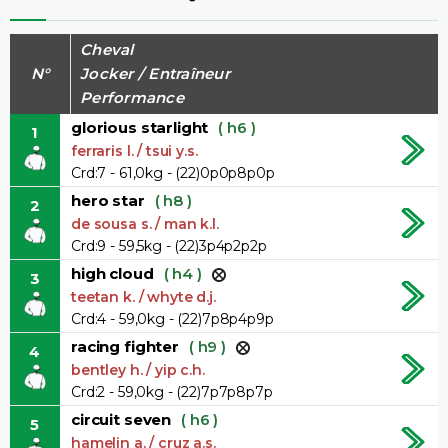
Cheval
N°
Jocker / Entraîneur
Performance
glorious starlight
( h6 )
1
ferraris l. / tsui y.s.
Crd:7 - 61,0kg - (22)0p0p8p0p
hero star
( h8 )
2
de sousa s. / man k.l.
Crd:9 - 59,5kg - (22)3p4p2p2p
high cloud
( h4 )
3
teetan k. / whyte d.j.
Crd:4 - 59,0kg - (22)7p8p4p9p
racing fighter
( h9 )
4
bentley h. / yip c.h.
Crd:2 - 59,0kg - (22)7p7p8p7p
circuit seven
( h6 )
5
hamelin a. / cruz a.s.