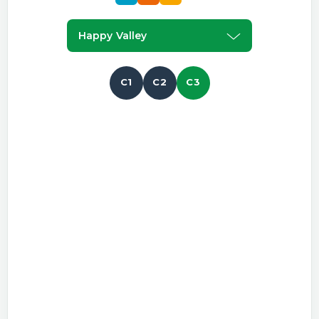
Happy Valley
C1
C2
C3