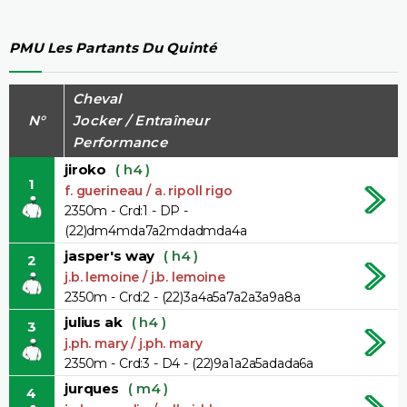
PMU Les Partants Du Quinté
Cheval
N°
Jocker / Entraîneur
Performance
jiroko
( h4 )
1
f. guerineau / a. ripoll rigo
2350m - Crd:1 - DP -
(22)dm4mda7a2mdadmda4a
jasper's way
( h4 )
2
j.b. lemoine / j.b. lemoine
2350m - Crd:2 - (22)3a4a5a7a2a3a9a8a
julius ak
( h4 )
3
j.ph. mary / j.ph. mary
2350m - Crd:3 - D4 - (22)9a1a2a5adada6a
jurques
( m4 )
4