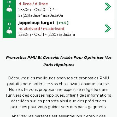
10
d. lizee / d. lizee
2350m - Crd:10 - DP -
5a(22)1ada5a4ada0ada0a
jappeloup turgot
( m4 )
11
m. abrivard / m. abrivard
2350m - Crd:11 - (22)0a6adada1a
Pronostics PMU Et Conseils Avisés Pour Optimiser Vos
Paris Hippiques
Découvrez les meilleures analyses et pronostics PMU
gratuits pour optimiser vos choix avant chaque course.
Notre site vous propose une expertise inégalée dans
l'univers des courses hippiques, offrant des informations
détaillées sur les partants ainsi que des prédictions
pointues pour vous guider vers des paris gagnants.
Analyser les partants est essentiel pour établir des