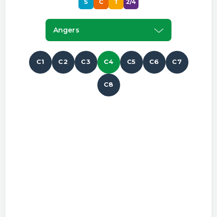
S
C
T
2/4
Angers
C1
C2
C3
C4
C5
C6
C7
C8