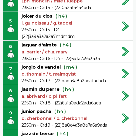
j.ph. monclin / mlle i. klappe
2350m - Crd:4 - (22)0a2a1a4a4ada
joker du clos
( h4 )
5
l. guinoiseau / g. taddei
2350m - Crd:5 - D4 -
(22)3a9a3a2a2a7mdmdm
jaguar d'aimte
( h4 )
6
a. barrier / ch.a. mary
2350m - Crd:6 - D4 - (22)6a1a7a9a3a3a
jorgio de vandel
( m4 )
7
d. thomain / t. malmqvist
2350m - Crd:7 - (22)dada3a8a2ada1adada
jasmin du perre
( h4 )
8
a. abrivard / c. pilfert
2350m - Crd:8 - (22)6a1a0ada2ada6ada
junior pacha
( h4 )
9
d. cherbonnel / d. cherbonnel
2350m - Crd:9 - (22)8a8a4a3a8a7a6a9ada
jazz de berce
( h4 )