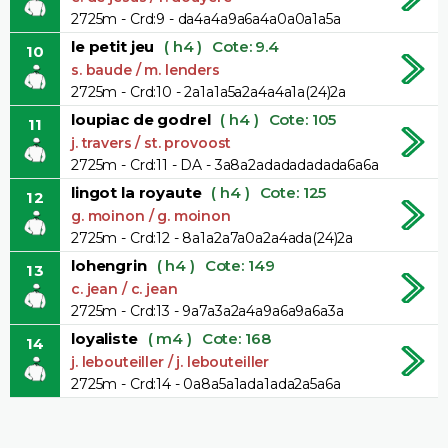
2725m - Crd:9 - da4a4a9a6a4a0a0a1a5a
le petit jeu
( h4 )
Cote: 9.4
10
s. baude / m. lenders
2725m - Crd:10 - 2a1a1a5a2a4a4a1a(24)2a
loupiac de godrel
( h4 )
Cote: 105
11
j. travers / st. provoost
2725m - Crd:11 - DA - 3a8a2adadadadada6a6a
lingot la royaute
( h4 )
Cote: 125
12
g. moinon / g. moinon
2725m - Crd:12 - 8a1a2a7a0a2a4ada(24)2a
lohengrin
( h4 )
Cote: 149
13
c. jean / c. jean
2725m - Crd:13 - 9a7a3a2a4a9a6a9a6a3a
loyaliste
( m4 )
Cote: 168
14
j. lebouteiller / j. lebouteiller
2725m - Crd:14 - 0a8a5a1ada1ada2a5a6a