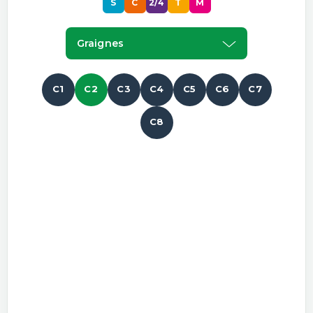
S
C
2/4
T
M
Graignes
C1
C2
C3
C4
C5
C6
C7
C8