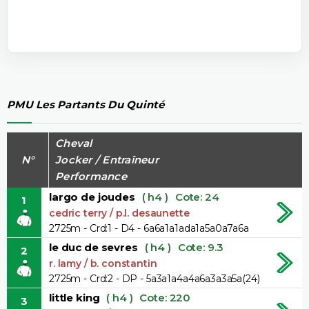
PMU Les Partants Du Quinté
Cheval
N°
Jocker / Entraîneur
Performance
largo de joudes
( h4 )
Cote: 24
1
cedric terry / p.l. desaunette
2725m - Crd:1 - D4 - 6a6a1a1ada1a5a0a7a6a
le duc de sevres
( h4 )
Cote: 9.3
2
r. lamy / b. constantin
2725m - Crd:2 - DP - 5a3a1a4a4a6a3a3a5a(24)
little king
( h4 )
Cote: 220
3