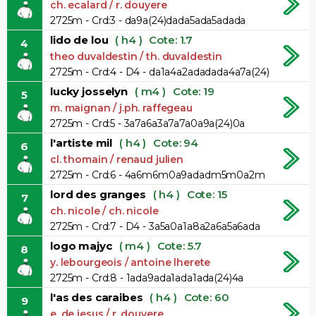
ch. ecalard / r. douyere
2725m - Crd:3 - da9a(24)dada5ada5adada
lido de lou
( h4 )
Cote: 1.7
4
theo duvaldestin / th. duvaldestin
2725m - Crd:4 - D4 - da1a4a2adadada4a7a(24)
lucky josselyn
( m4 )
Cote: 19
5
m. maignan / j.ph. raffegeau
2725m - Crd:5 - 3a7a6a3a7a7a0a9a(24)0a
l'artiste mil
( h4 )
Cote: 94
6
cl. thomain / renaud julien
2725m - Crd:6 - 4a6m6m0a9adadm5m0a2m
lord des granges
( h4 )
Cote: 15
7
ch. nicole / ch. nicole
2725m - Crd:7 - D4 - 3a5a0a1a8a2a6a5a6ada
logo majyc
( m4 )
Cote: 5.7
8
y. lebourgeois / antoine lherete
2725m - Crd:8 - 1ada9ada1ada1ada(24)4a
l'as des caraibes
( h4 )
Cote: 60
9
e. de jesus / r. douyere