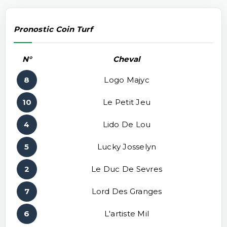
Pronostic Coin Turf
N°
Cheval
8
Logo Majyc
10
Le Petit Jeu
4
Lido De Lou
5
Lucky Josselyn
2
Le Duc De Sevres
7
Lord Des Granges
6
L'artiste Mil