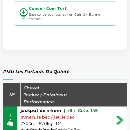
Conseil Coin Turf
Base solide pour vos jeux en Quinté+. Bonne
chance !
PMU Les Partants Du Quinté
Cheval
N°
Jocker / Entraîneur
Performance
jackpot de nilrem
( h6 )
Cote: 149
1
mme n. le bec / j.et. le bec
2700m - 57,0kg - D4 -
dada0mda9mdm1mda4m9m