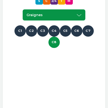
S
C
2/4
T
M
Graignes
C1
C2
C3
C4
C5
C6
C7
C8