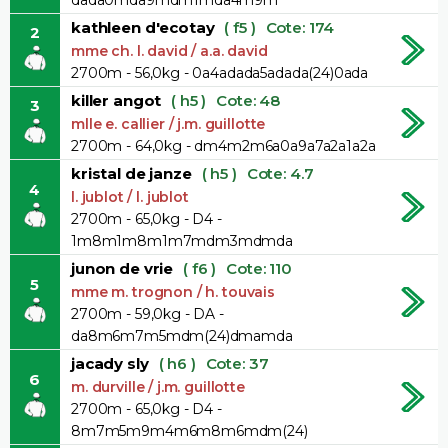
kathleen d'ecotay
( f5 )
Cote: 174
2
mme ch. l. david / a.a. david
2700m - 56,0kg - 0a4adada5adada(24)0ada
killer angot
( h5 )
Cote: 48
3
mlle e. callier / j.m. guillotte
2700m - 64,0kg - dm4m2m6a0a9a7a2a1a2a
kristal de janze
( h5 )
Cote: 4.7
4
l. jublot / l. jublot
2700m - 65,0kg - D4 -
1m8m1m8m1m7mdm3mdmda
junon de vrie
( f6 )
Cote: 110
5
mme m. trognon / h. touvais
2700m - 59,0kg - DA -
da8m6m7m5mdm(24)dmamda
jacady sly
( h6 )
Cote: 37
6
m. durville / j.m. guillotte
2700m - 65,0kg - D4 -
8m7m5m9m4m6m8m6mdm(24)