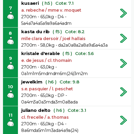
kusaeri
( h5 )
Cote: 7.1
7
a. rebeche / mme v. moquet
2700m - 65,0kg - D4 -
5a4a7a4a5a9a9a6a4adm
kasta du rib
( f5 )
Cote: 8.2
8
mlle clara dersoir / joel hallais
2700m - 58,0kg - da2a0a8a2a8a9a5a4a3a
kristale d'erable
( f5 )
Cote: 5.6
9
e. de jesus / cl. thomain
2700m - 63,0kg -
0a1m1m5mdmdm6m(24)3m2m
jewelkim
( h6 )
Cote: 9.8
10
s.e. pasquier / l. peschet
2700m - 65,0kg - DP -
0a4m3a0a3mda3m0a8ada
juliano delto
( h6 )
Cote: 3.1
11
cl. frecelle / a. thomas
2700m - 65,0kg - D4 -
8a6mda5m1m3ada4a9a(24)