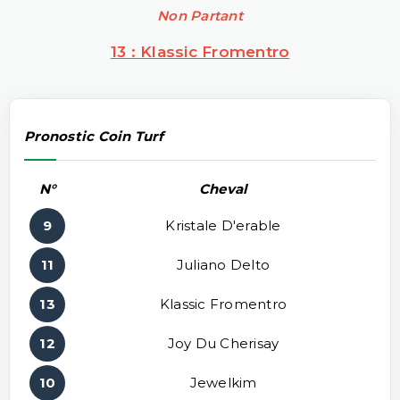
Non Partant
13 : Klassic Fromentro
Pronostic Coin Turf
N°
Cheval
9
Kristale D'erable
11
Juliano Delto
13
Klassic Fromentro
12
Joy Du Cherisay
10
Jewelkim