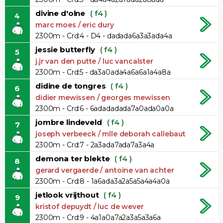
divine d'olne
( f4 )
4
marc moes / eric dury
2300m - Crd:4 - D4 - dadada6a3a3ada4a
jessie butterfly
( f4 )
5
j.jr van den putte / luc vancalster
2300m - Crd:5 - da3a0ada4a6a6a1a4a8a
didine de tongres
( f4 )
6
didier mewissen / georges mewissen
2300m - Crd:6 - 6adadadada7a0ada0a0a
jombre lindeveld
( f4 )
7
joseph verbeeck / mlle deborah callebaut
2300m - Crd:7 - 2a3ada7ada7a3a4a
demona ter blekte
( f4 )
8
gerard vergaerde / antoine van achter
2300m - Crd:8 - 1a6ada3a2a5a5a4a4a0a
jetlook vrijthout
( f4 )
9
kristof depuydt / luc de wever
2300m - Crd:9 - 4a1a0a7a2a3a5a3a6a