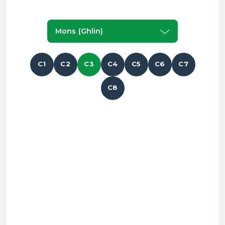
Mons (ghlin)
C1
C2
C3
C4
C5
C6
C7
C8