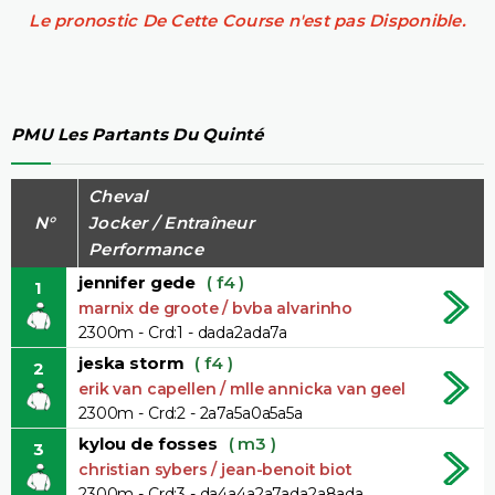
Le pronostic De Cette Course n'est pas Disponible.
PMU Les Partants Du Quinté
Cheval
N°
Jocker / Entraîneur
Performance
jennifer gede
( f4 )
1
marnix de groote / bvba alvarinho
2300m - Crd:1 - dada2ada7a
jeska storm
( f4 )
2
erik van capellen / mlle annicka van geel
2300m - Crd:2 - 2a7a5a0a5a5a
kylou de fosses
( m3 )
3
christian sybers / jean-benoit biot
2300m - Crd:3 - da4a4a2a7ada2a8ada