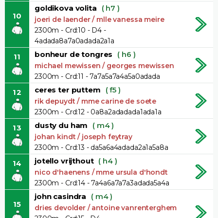
goldikova volita
( h7 )
10
joeri de laender / mlle vanessa meire
2300m - Crd:10 - D4 -
4adada8a7a0adada2a1a
bonheur de tongres
( h6 )
11
michael mewissen / georges mewissen
2300m - Crd:11 - 7a7a5a7a4a5a0adada
ceres ter puttem
( f5 )
12
rik depuydt / mme carine de soete
2300m - Crd:12 - 0a8a2adadada1ada1a
dusty du ham
( m4 )
13
johan kindt / joseph feytray
2300m - Crd:13 - da5a6a4adada2a1a5a8a
jotello vrijthout
( h4 )
14
nico d'haenens / mme ursula d'hondt
2300m - Crd:14 - 7a4a6a7a7a3adada5a4a
john casindra
( m4 )
15
dries devolder / antoine vanrenterghem