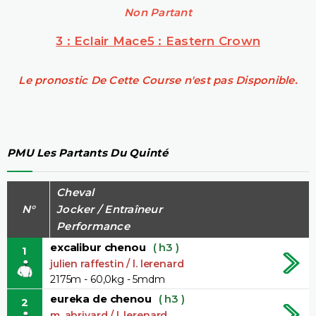
Non Partant
3 : Eclair Mace
5 : Eastern Crown
Le pronostic De Cette Course n'est pas Disponible.
PMU Les Partants Du Quinté
Cheval
N°
Jocker / Entraîneur
Performance
excalibur chenou
( h3 )
1
julien raffestin / l. lerenard
2175m - 60,0kg - 5mdm
eureka de chenou
( h3 )
2
m. abrivard / l. lerenard