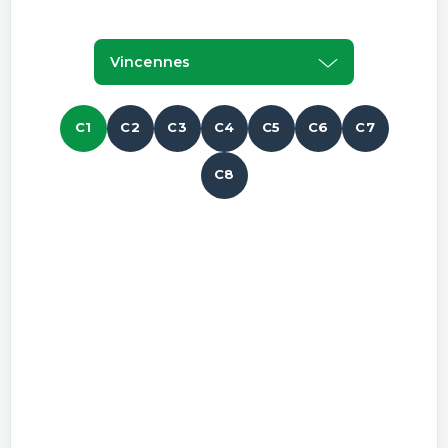
Vincennes
C1
C2
C3
C4
C5
C6
C7
C8