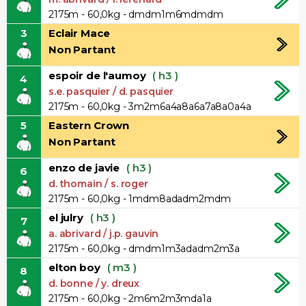
2175m - 60,0kg - dmdm1m6mdmdm
3
Eclair Mace
Non Partant
espoir de l'aumoy
( h3 )
4
s.e. pasquier / d. pasquier
2175m - 60,0kg - 3m2m6a4a8a6a7a8a0a4a
5
Eastern Crown
Non Partant
enzo de javie
( h3 )
6
d. thomain / s. roger
2175m - 60,0kg - 1mdm8adadm2mdm
el julry
( h3 )
7
a. abrivard / j.p. gauvin
2175m - 60,0kg - dmdm1m3adadm2m3a
elton boy
( m3 )
8
d. bonne / y. dreux
2175m - 60,0kg - 2m6m2m3mda1a