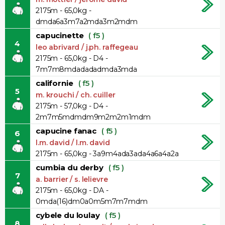
2175m - 65,0kg -
dmda6a3m7a2mda3m2mdm
capucinette
( f5 )
4
leo abrivard / j.ph. raffegeau
2175m - 65,0kg - D4 -
7m7m8mdadadadmda3mda
californie
( f5 )
5
m. krouchi / ch. cuiller
2175m - 57,0kg - D4 -
2m7m5mdmdm9m2m2m1mdm
capucine fanac
( f5 )
6
l.m. david / l.m. david
2175m - 65,0kg - 3a9m4ada3ada4a6a4a2a
cumbia du derby
( f5 )
7
a. barrier / s. lelievre
2175m - 65,0kg - DA -
0mda(16)dm0a0m5m7m7mdm
cybele du loulay
( f5 )
8