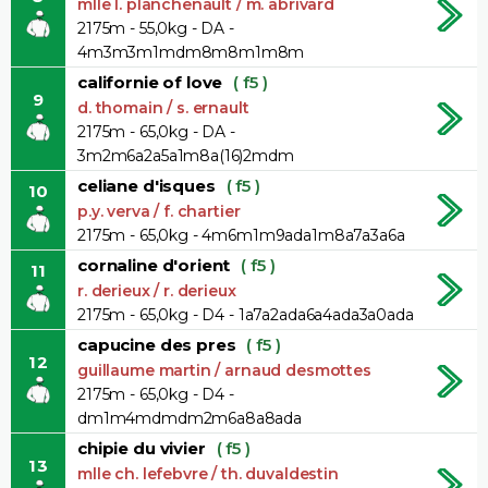
mlle l. planchenault / m. abrivard
2175m - 55,0kg - DA -
4m3m3m1mdm8m8m1m8m
californie of love
( f5 )
9
d. thomain / s. ernault
2175m - 65,0kg - DA -
3m2m6a2a5a1m8a(16)2mdm
celiane d'isques
( f5 )
10
p.y. verva / f. chartier
2175m - 65,0kg - 4m6m1m9ada1m8a7a3a6a
cornaline d'orient
( f5 )
11
r. derieux / r. derieux
2175m - 65,0kg - D4 - 1a7a2ada6a4ada3a0ada
capucine des pres
( f5 )
12
guillaume martin / arnaud desmottes
2175m - 65,0kg - D4 -
dm1m4mdmdm2m6a8a8ada
chipie du vivier
( f5 )
13
mlle ch. lefebvre / th. duvaldestin