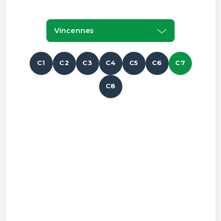
Vincennes
C1
C2
C3
C4
C5
C6
C7
C8