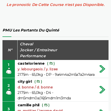
Le pronostic De Cette Course n'est pas Disponible.
PMU Les Partants Du Quinté
Cheval
N°
Jocker / Entraîneur
Performance
castelorienne
( f5 )
1
y. lebourgeois / y. lizee
2175m - 65,0kg - DP - 9a4m4a2m5a7a2m4ara
city girl
( f5 )
2
d. bonne / d. bonne
2175m - 65,0kg - D4 -
dm5mdm0a(16)5mdm1m3mda
camille phil
( f5 )
3
m. mottier / jerome david