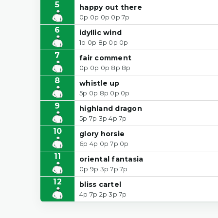
5
happy out there
0p 0p 0p 0p 7p
6
idyllic wind
1p 0p 8p 0p 0p
7
fair comment
0p 0p 0p 8p 8p
8
whistle up
5p 0p 8p 0p 0p
9
highland dragon
5p 7p 3p 4p 7p
10
glory horsie
6p 4p 0p 7p 0p
11
oriental fantasia
0p 9p 3p 7p 7p
12
bliss cartel
4p 7p 2p 3p 7p