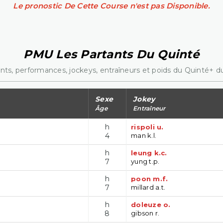
Le pronostic De Cette Course n'est pas Disponible.
PMU Les Partants Du Quinté
nts, performances, jockeys, entraîneurs et poids du Quinté+ du
Sexe
Jokey
Âge
Entraîneur
h
rispoli u.
4
man k.l.
h
leung k.c.
7
yung t.p.
h
poon m.f.
7
millard a.t.
h
doleuze o.
8
gibson r.