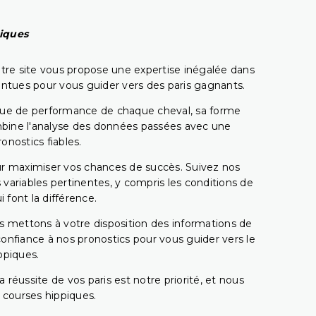
piques
tre site vous propose une expertise inégalée dans
pointues pour vous guider vers des paris gagnants.
rique de performance de chaque cheval, sa forme
combine l'analyse des données passées avec une
onostics fiables.
pour maximiser vos chances de succès. Suivez nos
ariables pertinentes, y compris les conditions de
 font la différence.
s mettons à votre disposition des informations de
confiance à nos pronostics pour vous guider vers le
ppiques.
réussite de vos paris est notre priorité, et nous
s courses hippiques.