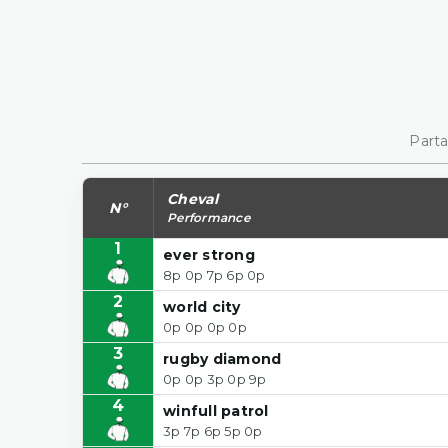
Parta
Cheval
N°
Performance
1
ever strong
8p 0p 7p 6p 0p
2
world city
0p 0p 0p 0p
3
rugby diamond
0p 0p 3p 0p 9p
4
winfull patrol
3p 7p 6p 5p 0p