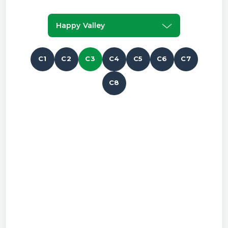
Happy Valley
C1
C2
C3
C4
C5
C6
C7
C8