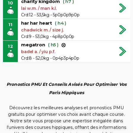
charity kingdom
( h7 )
10
lai w.m. / man k.l.
Crd:12 - 53,5kg - 5p0p0p9p0p
har har heart
( h4 )
11
chadwick m. / size j.
Crd:9 - 53,0kg - 4p8p0p0p
megatron
( h5 )
12
badel a. / yiu p.f.
Crd:8 - 52,0kg - 0p4p3p4p0p
Pronostics PMU Et Conseils Avisés Pour Optimiser Vos
Paris Hippiques
Découvrez les meilleures analyses et pronostics PMU
gratuits pour optimiser vos choix avant chaque course.
Notre site vous propose une expertise inégalée dans
l'univers des courses hippiques, offrant des informations