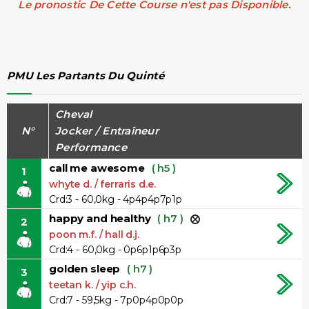
Le pronostic De Cette Course n'est pas Disponible.
PMU Les Partants Du Quinté
Cheval
N°
Jocker / Entraîneur
Performance
call me awesome
( h5 )
1
whyte d. / ferraris d.e.
Crd:3 - 60,0kg - 4p4p4p7p1p
happy and healthy
( h7 )
2
poon m.f. / hall d.j.
Crd:4 - 60,0kg - 0p6p1p6p3p
golden sleep
( h7 )
3
teetan k. / yip c.h.
Crd:7 - 59,5kg - 7p0p4p0p0p