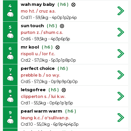
wah may baby
( h6 )
4
mo h.t. / cruz a.s.
Crd:11 - 59,5kg - 4p0p1p2p4p
sun touch
( h5 )
5
purton z. / shum c.s.
Crd:6 - 59,5kg - 4p3p6p5p
mr kool
( h6 )
6
rispoli u. / lor f.c.
Crd:2 - 57,0kg - 5p3p1p8p0p
perfect choice
( h5 )
7
prebble b. / so w.y.
Crd:5 - 57,0kg - 0p9p9p0p0p
letsgofree
( h5 )
8
clipperton s. / lui k.w.
Crd:1 - 55,5kg - 0p6p1p1p5p
pearl warm warm
( h6 )
9
leung k.c. / o'sullivan p.
Crd:10 - 55,0kg - 6p9p4p4p3p