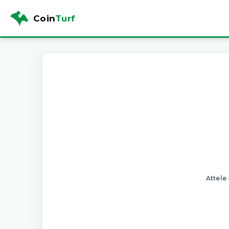
Coin
Turf
Attele