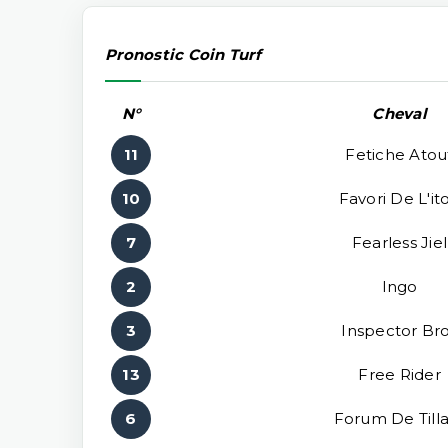
Pronostic Coin Turf
N°
Cheval
11
Fetiche Atou
10
Favori De L'it
7
Fearless Jiel
2
Ingo
3
Inspector Br
13
Free Rider
6
Forum De Till