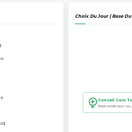
Choix Du Jour ( Base Du
t
on
os
Conseil Coin T
Base solide pour vos
ard