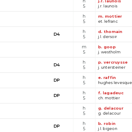
h
j.r. launois
5
j.r. launois
h
m. mottier
5
et. lefranc
h
d. thomain
D4
5
j.l. dersoir
m
b. goop
5
j. westholm
h
p. vercruysse
D4
5
j. untersteiner
h
e. raffin
DP
5
hughes levesque
h
f. lagadeuc
DP
5
ch. mottier
h
g. delacour
5
g. delacour
h
b. robin
DP
5
j.l. bigeon