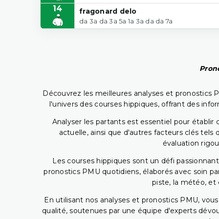
14
fragonard delo
da 3a da 3a 5a 1a 3a da da 7a
Prono
Découvrez les meilleures analyses et pronostics 
l'univers des courses hippiques, offrant des info
Analyser les partants est essentiel pour établ
actuelle, ainsi que d'autres facteurs clés te
évaluation rigou
Les courses hippiques sont un défi passionnant,
pronostics PMU quotidiens, élaborés avec soin pa
piste, la météo, et
En utilisant nos analyses et pronostics PMU, vou
qualité, soutenues par une équipe d'experts dévoué