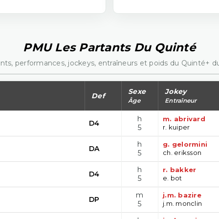
PMU Les Partants Du Quinté
nts, performances, jockeys, entraîneurs et poids du Quinté+ du
Sexe
Jokey
Def
Âge
Entraîneur
h
m. abrivard
D4
5
r. kuiper
h
g. gelormini
DA
5
ch. eriksson
h
r. bakker
D4
5
e. bot
m
j.m. bazire
DP
5
j.m. monclin