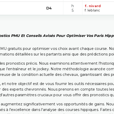
h
f. nivard
D4
5
f. leblanc
stics PMU Et Conseils Avisés Pour Optimiser Vos Paris Hip
PMU gratuits pour optimiser vos choix avant chaque course. No
rmations détaillées sur les partants ainsi que des prédictions 
ir des pronostics précis. Nous examinons attentivement l'histo
ls que l'entraîneur et le jockey. Notre méthodologie avancée 
reuse de la condition actuelle des chevaux, garantissant des pr
 et notre objectif est de vous fournir les outils nécessaires 
r des experts chevronnés. Nous prenons en compte toutes les v
 d'autres paramètres cruciaux pour vous offrir des pronostics qui
s augmentez significativement vos opportunités de gains. Nou
s à l'excellence dans l'analyse des courses hippiques. Faites 