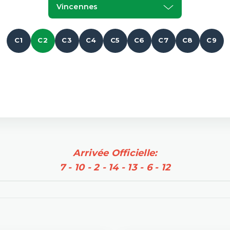
Vincennes
C1
C2
C3
C4
C5
C6
C7
C8
C9
Arrivée Officielle:
7 - 10 - 2 - 14 - 13 - 6 - 12