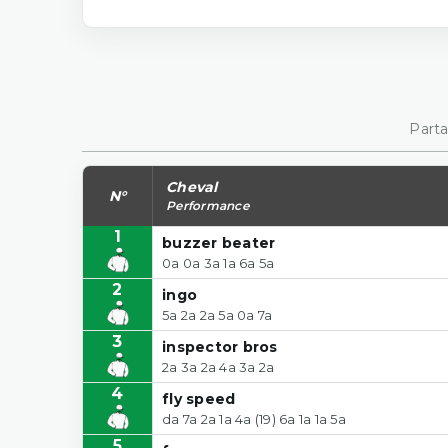
Parta
Cheval
N°
Performance
1
buzzer beater
0a 0a 3a 1a 6a 5a
2
ingo
5a 2a 2a 5a 0a 7a
3
inspector bros
2a 3a 2a 4a 3a 2a
4
fly speed
da 7a 2a 1a 4a (19) 6a 1a 1a 5a
5