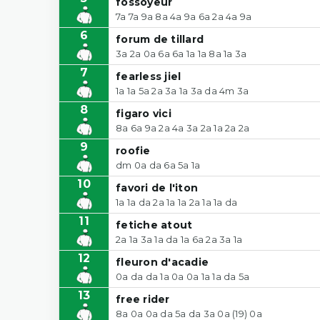
fossoyeur
7a 7a 9a 8a 4a 9a 6a 2a 4a 9a
6
forum de tillard
3a 2a 0a 6a 6a 1a 1a 8a 1a 3a
7
fearless jiel
1a 1a 5a 2a 3a 1a 3a da 4m 3a
8
figaro vici
8a 6a 9a 2a 4a 3a 2a 1a 2a 2a
9
roofie
dm 0a da 6a 5a 1a
10
favori de l'iton
1a 1a da 2a 1a 1a 2a 1a 1a da
11
fetiche atout
2a 1a 3a 1a da 1a 6a 2a 3a 1a
12
fleuron d'acadie
0a da da 1a 0a 0a 1a 1a da 5a
13
free rider
8a 0a 0a da 5a da 3a 0a (19) 0a