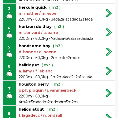
hercule quick
( m3 )
3
m. mottier / m. esper
2200m - 60,0kg - 3ada2a1a3adada2a1ada
horizon du thay
( h3 )
4
m. abrivard / a. barre
2200m - 60,0kg - 7ada3a4a6a5a6ada3a2a
handsome boy
( h3 )
5
d. bonne / d. bonne
2200m - 60,0kg - 2m1m1m2mdm
helitlopet
( m3 )
6
a. lamy / f. leblanc
2200m - 60,0kg - 1m2m4ada2a2a1ada4a
houston berry
( m3 )
7
p.ph. ploquin / j. vanmeerbeck
2200m - 60,0kg -
4m4m5mdadm2mdmdm5m2m
helios atout
( m3 )
8
f. lagadeuc / n. bridault