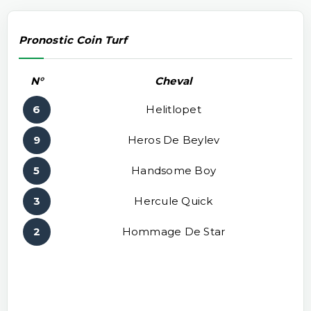
Pronostic Coin Turf
N°
Cheval
6
Helitlopet
9
Heros De Beylev
5
Handsome Boy
3
Hercule Quick
2
Hommage De Star