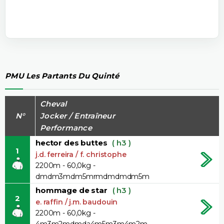
PMU Les Partants Du Quinté
Cheval
N°
Jocker / Entraîneur
Performance
hector des buttes
( h3 )
1
j.d. ferreira / f. christophe
2200m - 60,0kg -
dmdm3mdm5mrmdmdmdm5m
hommage de star
( h3 )
2
e. raffin / j.m. baudouin
2200m - 60,0kg -
4m3m2mdmda4m5m3m4m2m