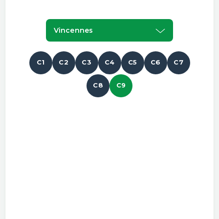
Vincennes
C1
C2
C3
C4
C5
C6
C7
C8
C9