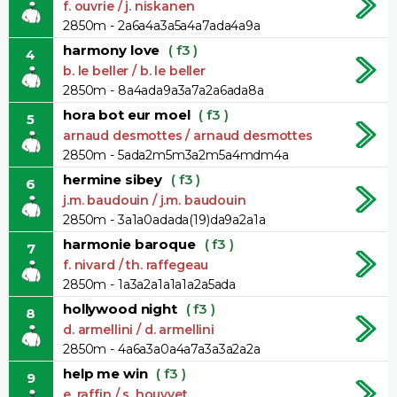
f. ouvrie / j. niskanen
2850m - 2a6a4a3a5a4a7ada4a9a
harmony love
( f3 )
4
b. le beller / b. le beller
2850m - 8a4ada9a3a7a2a6ada8a
hora bot eur moel
( f3 )
5
arnaud desmottes / arnaud desmottes
2850m - 5ada2m5m3a2m5a4mdm4a
hermine sibey
( f3 )
6
j.m. baudouin / j.m. baudouin
2850m - 3a1a0adada(19)da9a2a1a
harmonie baroque
( f3 )
7
f. nivard / th. raffegeau
2850m - 1a3a2a1a1a1a2a5ada
hollywood night
( f3 )
8
d. armellini / d. armellini
2850m - 4a6a3a0a4a7a3a3a2a2a
help me win
( f3 )
9
e. raffin / s. houyvet