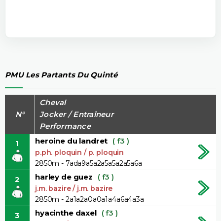
PMU Les Partants Du Quinté
Cheval
N°
Jocker / Entraîneur
Performance
heroine du landret
( f3 )
1
p.ph. ploquin / p. ploquin
2850m - 7ada9a5a2a5a5a2a5a6a
harley de guez
( f3 )
2
j.m. bazire / j.m. bazire
2850m - 2a1a2a0a0a1a4a6a4a3a
hyacinthe daxel
( f3 )
3