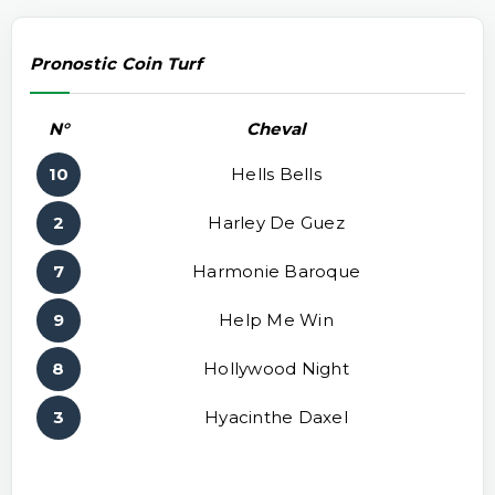
Pronostic Coin Turf
N°
Cheval
10
Hells Bells
2
Harley De Guez
7
Harmonie Baroque
9
Help Me Win
8
Hollywood Night
3
Hyacinthe Daxel