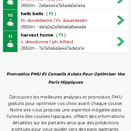
2850m - 2a6a4a4a7a3ada5a1a4a
hells bells
( f3 )
10
th. duvaldestin / th. duvaldestin
2850m - da1a2a2a9a6a6a8a4ada
harvest home
( f3 )
11
s. dieudonne / ph. billard
2850m - 7a7a9a6a5a4a7ada1a1a
Pronostics PMU Et Conseils Avisés Pour Optimiser Vos
Paris Hippiques
Découvrez les meilleures analyses et pronostics PMU
gratuits pour optimiser vos choix avant chaque course.
Notre site vous propose une expertise inégalée dans
l'univers des courses hippiques, offrant des informations
détaillées sur les partants ainsi que des prédictions
pointues pour vous guider vers des paris gagnants.