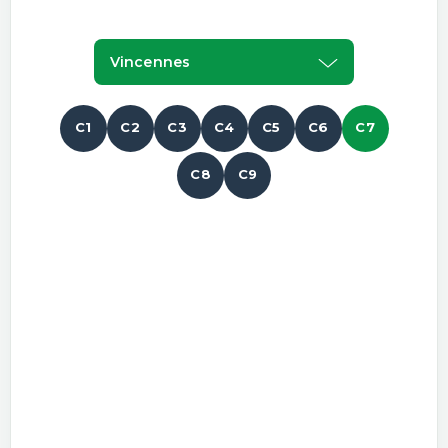
Vincennes
C1
C2
C3
C4
C5
C6
C7
C8
C9